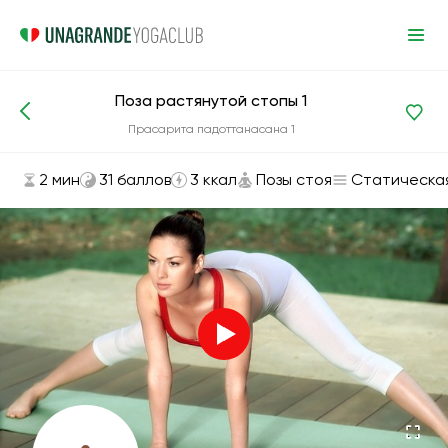
Поза растянутой стопы 1
Асаны и упражнения
Позы стоя
Прасарита падоттанасана 1
2 мин
31 баллов
3 ккал
Позы стоя
Статическа