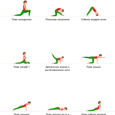
Поза наездника
Полупоза ханумана
Собака мордой вниз
Поза голубя 1
Движение кошки с
Поза кошки
вытягиванием ноги
Поза планки
Поза посоха на 4-х
Поза собака мордой