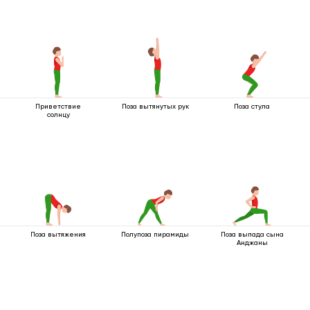
Приветствие
Поза вытянутых рук
Поза стула
солнцу
Поза вытяжения
Полупоза пирамиды
Поза выпада сына
Анджаны