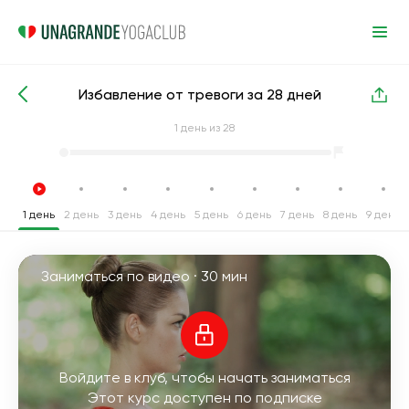
Избавление от тревоги за 28 дней
Интенсивные курсы йоги
Антистресс
1
день из 28
1 день
2 день
3 день
4 день
5 день
6 день
7 день
8 день
9 день
Заниматься по видео ·
30 мин
Войдите в клуб, чтобы начать заниматься
Этот курс доступен по подписке