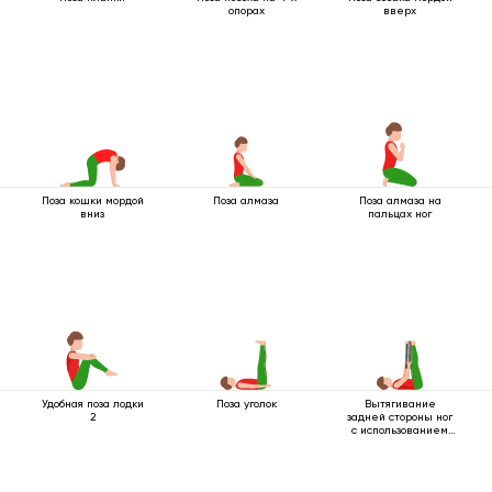
опорах
вверх
Поза кошки мордой
Поза алмаза
Поза алмаза на
вниз
пальцах ног
Удобная поза лодки
Поза уголок
Вытягивание
2
задней стороны ног
с использованием
ремня