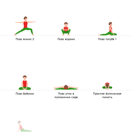
Поза воина 2
Поза ворона
Поза голубя 1
Поза бабочки
Поза угла в
Простая йогическая
положении сидя
печать