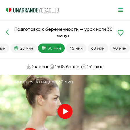
Подготовка к беременности — урок йоги 30
Готовые уроки
Беременность
минут
мин
25 мин
30 мин
45 мин
60 мин
90 мин
24 асан
1505 баллов
151 ккал
Заниматься по видео ·
30 мин