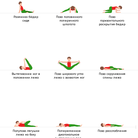
Разминка бёдер
Поза половинного
Поза
сидя
поперечного
горизонтального
шпагата
раскрытия бедер
Вытягивание ног в
Поза широкого угла
Поза скручивания
положении лежа
лежа с захватом ног
спины лежа
Полупоза лягушки
Попеременное
Поза расслабления
лежа на боку
диагональное