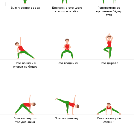
Вытягивание вверх
Движение стоящего
Попеременное
с наклоном вбок
вращение бёдер
стоя
Поза воина 2 с
Поза всадника
Поза дерева
опорой на бедро
Поза вытянутого
Поза полумесяца
Поза растянутой
треугольника
стопы 1