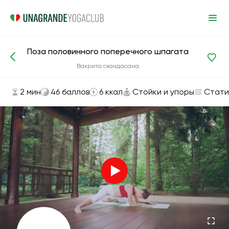
Поза половинного поперечного шпагата
Асаны и упражнения
Стойки и упоры
Вакрита скандасана
2 мин
46 баллов
6 ккал
Стойки и упоры
Стати