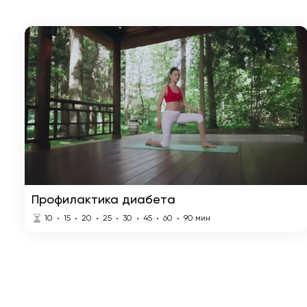
Профилактика диабета
10
15
20
25
30
45
60
90
мин