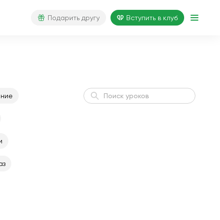
Подарить другу
Вступить в клуб
ение
и
Активное утро
Энергия
аз
Похудение I
Похудение
Гибкое тело
Гибкость