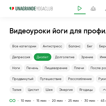
Видеоуроки йоги для профи
Все категории
Антистресс
Баланс
Бег
Бер
Депрессия
Диабет
Долголетие
Зрение
Имм
Ноги
Печень
Пищеварение
Плечи
После ро
Продвинутый
Путешествие
Расслабление
Руки
Талия
Цистит
Шея
Энергия
Ягодицы
10 мин
15 мин
20 мин
25 мин
30 мин
45 