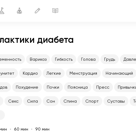
лактики диабета
еменность
Варикоз
Гибкость
Голова
Грудь
Давл
унитет
Кардио
Легкие
Менструация
Начинающий
дов
Похудение
Почки
Поясница
Пресс
Привычк
Секс
Сила
Сон
Спина
Спорт
Суставы
Т
мин
60 мин
90 мин