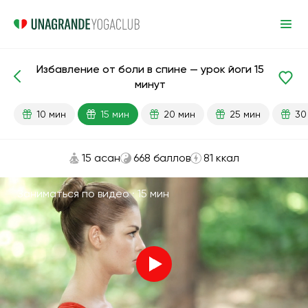
Избавление от боли в спине — урок йоги 15
Готовые уроки
Спорт
Спина
минут
10 мин
15 мин
20 мин
25 мин
30
15 асан
668 баллов
81 ккал
Заниматься по видео ·
15 мин