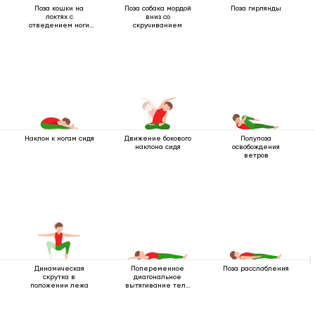
Поза кошки на
Поза собака мордой
Поза гирлянды
локтях с
вниз со
отведением ноги
скручиванием
назад
Наклон к ногам сидя
Движение бокового
Полупоза
наклона сидя
освобождения
ветров
Динамическая
Попеременное
Поза расслабления
скрутка в
диагональное
положении лежа
вытягивание тела
лежа