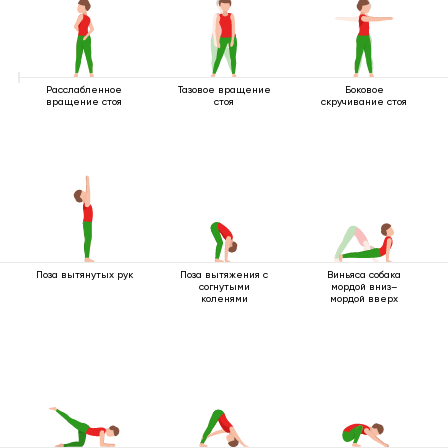
Расслабленное
Тазовое вращение
Боковое
вращение стоя
стоя
скручивание стоя
Поза вытянутых рук
Поза вытяжения с
Виньяса собака
согнутыми
мордой вниз–
коленями
мордой вверх