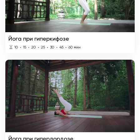
Йога при гиперкифозе
10
15
20
25
30
45
60
мин
Йога при гиперлордозе