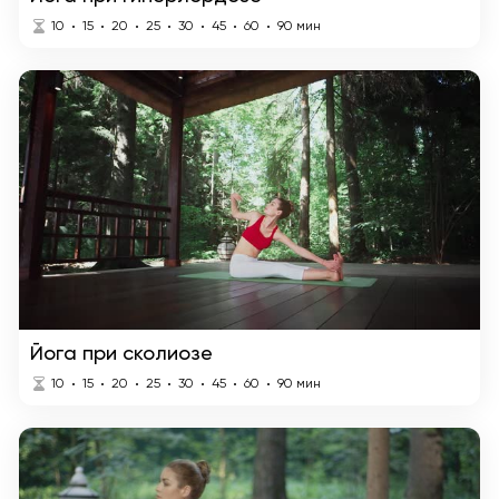
10
15
20
25
30
45
60
90
мин
Йога при сколиозе
10
15
20
25
30
45
60
90
мин