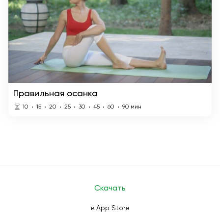
Правильная осанка
10
15
20
25
30
45
60
90
мин
Скачать
в App Store