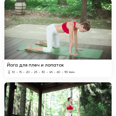
Йога для плеч и лопаток
10
15
20
25
30
45
60
90
мин