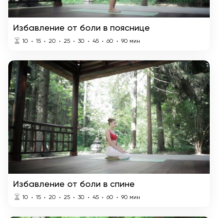
Избавление от боли в пояснице
10
15
20
25
30
45
60
90
мин
Избавление от боли в спине
10
15
20
25
30
45
60
90
мин