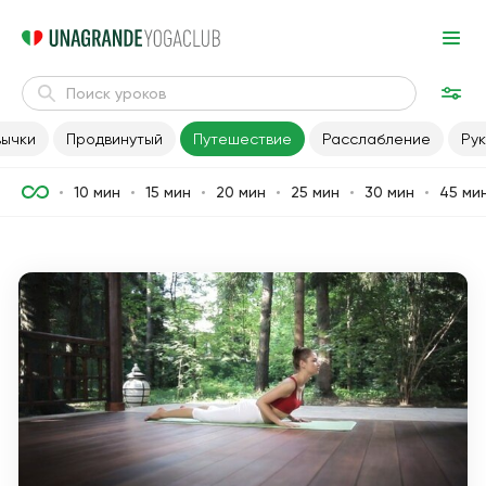
вычки
Продвинутый
Путешествие
Расслабление
Ру
10 мин
15 мин
20 мин
25 мин
30 мин
45 ми