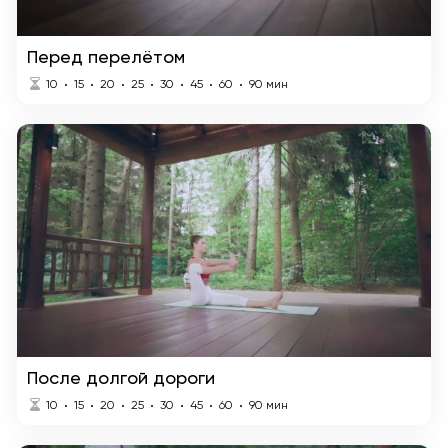
Перед перелётом
10
15
20
25
30
45
60
90
мин
После долгой дороги
10
15
20
25
30
45
60
90
мин