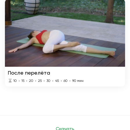
После перелёта
10
15
20
25
30
45
60
90
мин
Скачать