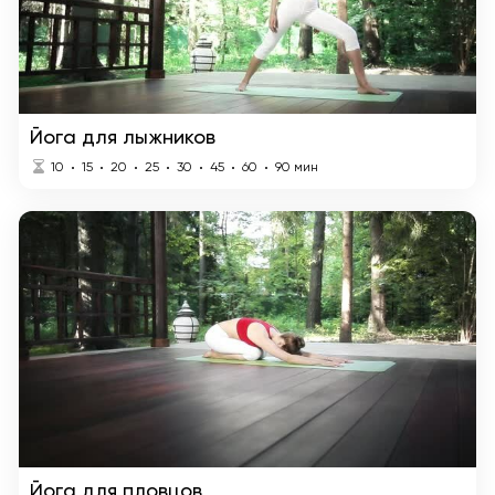
Йога для лыжников
10
15
20
25
30
45
60
90
мин
Йога для пловцов