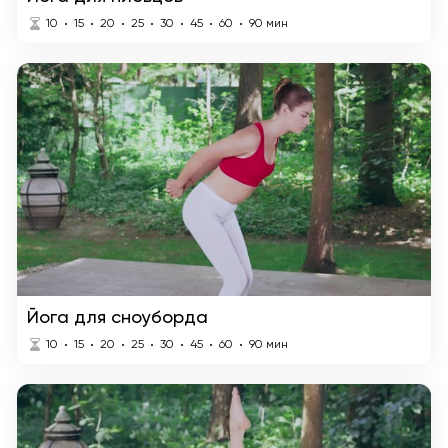
10
15
20
25
30
45
60
90
мин
Йога для сноуборда
10
15
20
25
30
45
60
90
мин