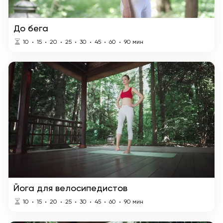
До бега
10
15
20
25
30
45
60
90
мин
Йога для велосипедистов
10
15
20
25
30
45
60
90
мин