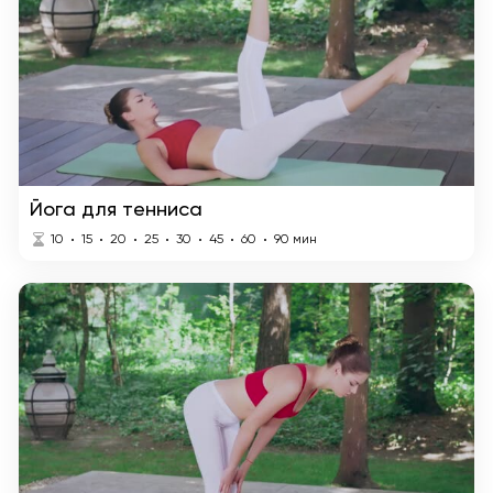
Йога для тенниса
10
15
20
25
30
45
60
90
мин