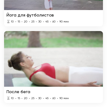
Йога для футболистов
10
15
20
25
30
45
60
90
мин
После бега
10
15
20
25
30
45
60
90
мин