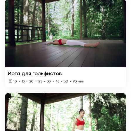
Йога для гольфистов
10
15
20
25
30
45
60
90
мин