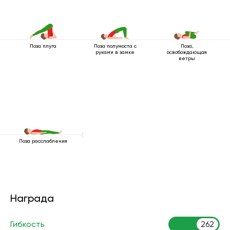
Поза плуга
Поза полумоста с
Поза,
руками в замке
освобождающая
ветры
Поза расслабления
Награда
Гибкость
262