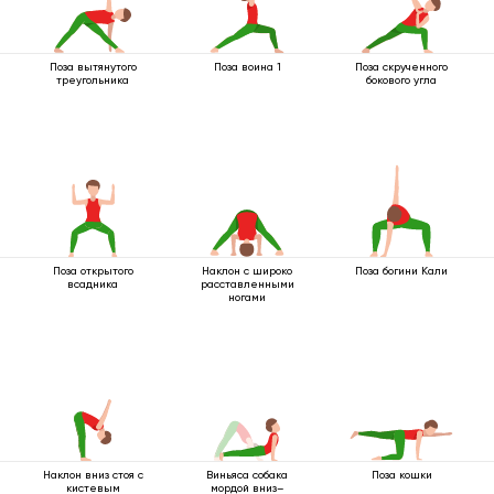
Поза вытянутого
Поза воина 1
Поза скрученного
треугольника
бокового угла
Поза открытого
Наклон с широко
Поза богини Кали
всадника
расставленными
ногами
Наклон вниз стоя с
Виньяса собака
Поза кошки
кистевым
мордой вниз–