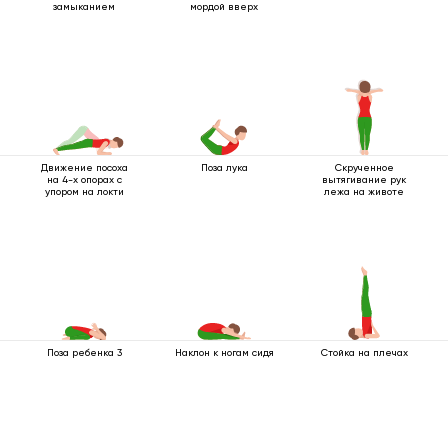
замыканием
мордой вверх
Движение посоха
Поза лука
Скрученное
на 4-х опорах с
вытягивание рук
упором на локти
лежа на животе
Поза ребенка 3
Наклон к ногам сидя
Стойка на плечах