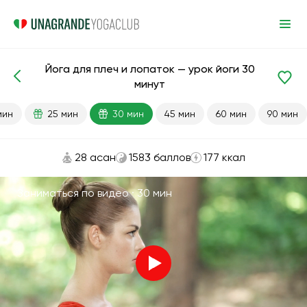
Йога для плеч и лопаток — урок йоги 30
Готовые уроки
Плечи
Суставы
Спина
минут
мин
25 мин
30 мин
45 мин
60 мин
90 мин
28 асан
1583 баллов
177 ккал
Заниматься по видео ·
30 мин