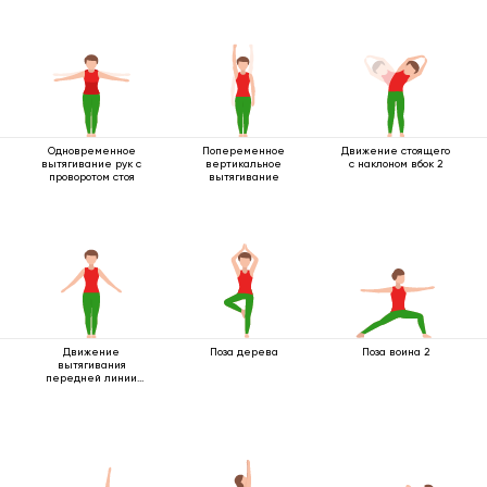
Одновременное
Попеременное
Движение стоящего
вытягивание рук с
вертикальное
с наклоном вбок 2
проворотом стоя
вытягивание
Движение
Поза дерева
Поза воина 2
вытягивания
передней линии
тела