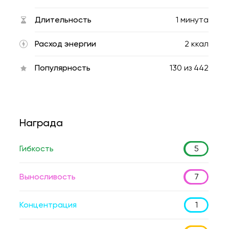
Длительность
1 минута
Расход энергии
2 ккал
Популярность
130
из
442
Награда
Гибкость
5
Выносливость
7
Концентрация
1