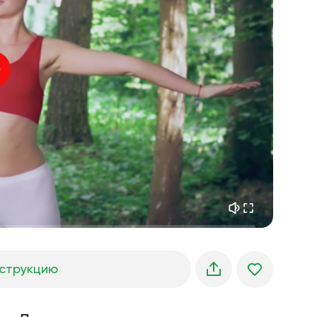
внутренний покой
01:27
утренние грёзы
01:34
лесная прохлада
05:00
Голос инструктора
летний дождь
02:00
горная тишина
02:00
морской бриз
02:00
голос ветра
02:00
весенний лес
02:00
струкцию