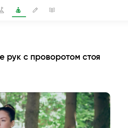
 рук с проворотом стоя
вытягивание рук с проворотом стоя
1 мин
полёт души
01:44