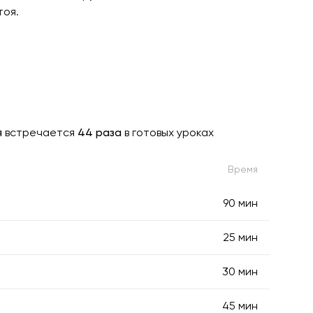
тоя.
я
встречается
44 раза
в готовых уроках
Время
90 мин
25 мин
30 мин
45 мин