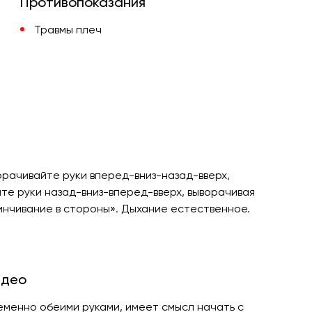
Противопоказания
Травмы плеч
орачивайте руки вперед-вниз-назад-вверх,
йте руки назад-вниз-вперед-вверх, выворачивая
инчивание в стороны». Дыхание естественное.
идео
еменно обеими руками, имеет смысл начать с