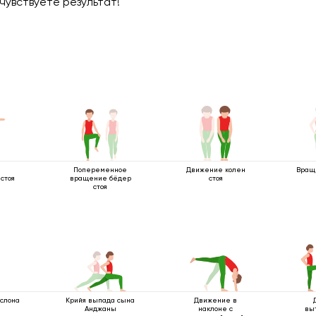
чувствуете результат!
Попеременное
Движение колен
Враще
стоя
вращение бёдер
стоя
стоя
 слона
Крийя выпада сына
Движение в
Анджаны
наклоне с
вы