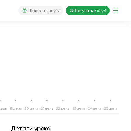
Подарить другу
Вступить в клуб
день
19 день
20 день
21 день
22 день
23 день
24 день
25 день
26 ден
Детали урока