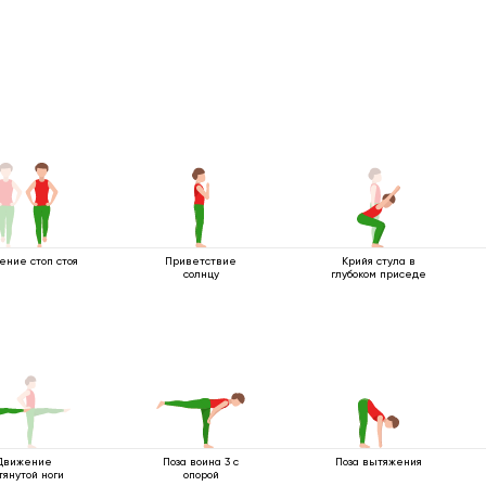
ние стоп стоя
Приветствие
Крийя стула в
солнцу
глубоком приседе
Движение
Поза воина 3 с
Поза вытяжения
тянутой ноги
опорой