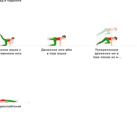
ед в тадасане
ение кошки с
Движение ноги вбок
Попеременное
гиванием ноги
в позе кошки
движение ног в
позе посоха на 4-х
опорах
 расслабления