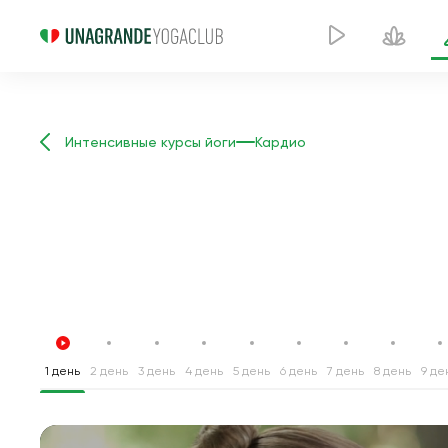
Интенсивные курсы йоги
Кардио
1 день
2 день
3 день
4 день
5 день
6 день
7 день
8 день
9 де