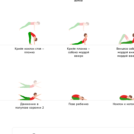
замке
Крийя наклон стоя –
Виньяса соб
Крийя планка –
планка
мордой вн
собака мордой
мордой вв
вверх
Движение в
Поза ребенка
Наклон к нога
полупозе саранчи 2