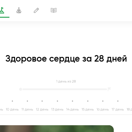
Здоровое сердце за 28 дней
1
день из 28
нь
10 день
11 день
12 день
13 день
14 день
15 день
16 день
17 день
18 