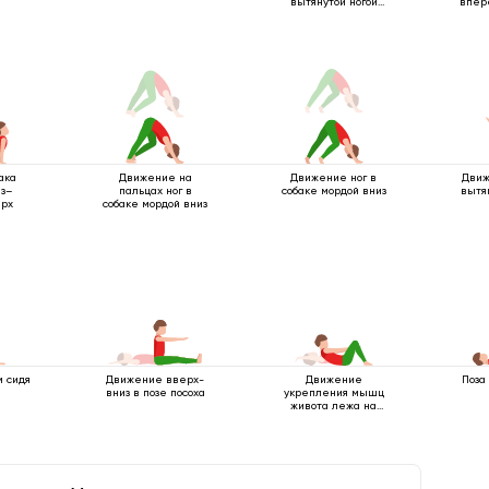
вытянутой ногой
впер
вверх
ака
Движение на
Движение ног в
Движ
из–
пальцах ног в
собаке мордой вниз
вытя
ерх
собаке мордой вниз
м сидя
Движение вверх-
Движение
Поза
вниз в позе посоха
укрепления мышц
живота лежа на
спине