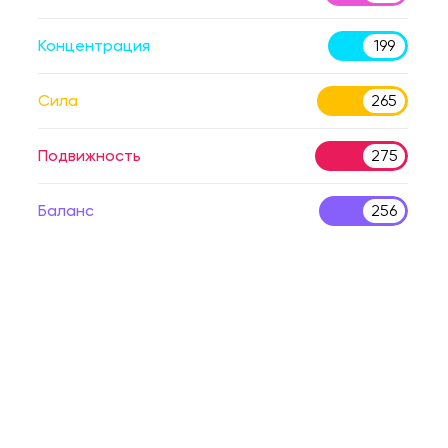
Концентрация
199
Сила
265
Подвижность
275
Баланс
256