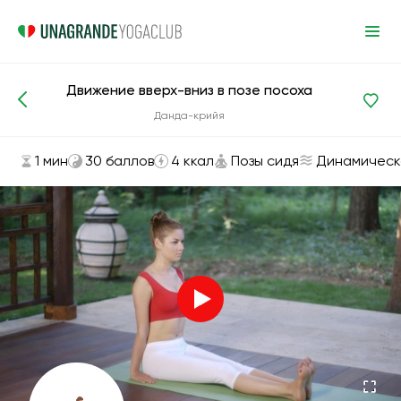
Движение вверх-вниз в позе посоха
Асаны и упражнения
Позы сидя
Данда-крийя
1 мин
30 баллов
4 ккал
Позы сидя
Динамическ