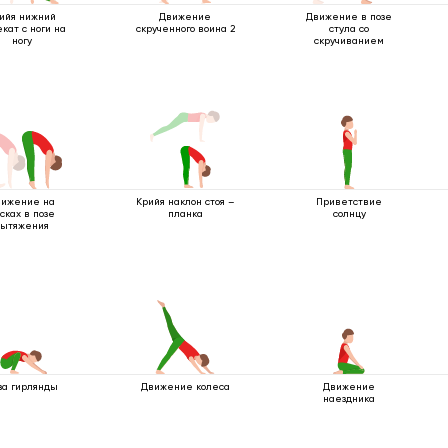
ийя нижний
Движение
Движение в позе
кат с ноги на
скрученного воина 2
стула со
ногу
скручиванием
вижение на
Крийя наклон стоя –
Приветствие
сках в позе
планка
солнцу
вытяжения
за гирлянды
Движение колеса
Движение
наездника