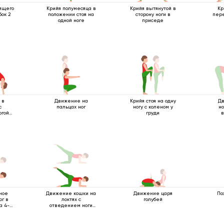
ящего
Крийя полумесяца в
Крийя вытянутой в
Кр
бок 2
положении стоя на
сторону ноги в
пере
одной ноге
приседе
 в
Движение на
Крийя стоя на одну
Д
с
пальцах ног
ногу с коленом у
но
огой
груди
ное
Движение кошки на
Движение царя
По
ог в
локтях с
голубей
а 4-х
отведением ноги
назад