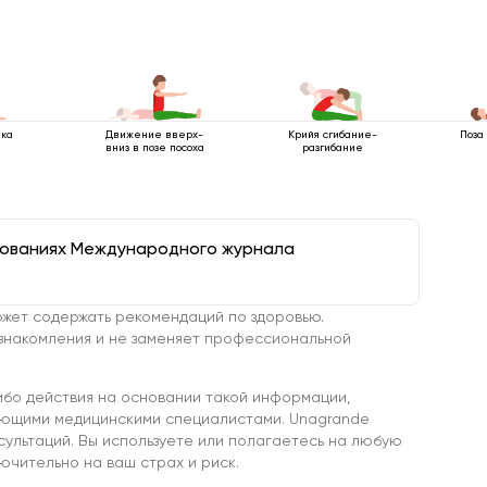
нка
Движение вверх-
Крийя сгибание-
Поза
вниз в позе посоха
разгибание
дованиях Международного журнала
жет содержать рекомендаций по здоровью.
знакомления и не заменяет профессиональной
ибо действия на основании такой информации,
ующими медицинскими специалистами. Unagrande
сультаций. Вы используете или полагаетесь на любую
чительно на ваш страх и риск.