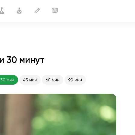
и 30 минут
Кардиокомплекс
30 мин
30 мин
45 мин
60 мин
90 мин
полёт души
01:44
внутренний покой
01:27