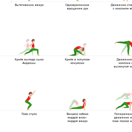
Вытягивание вверх
Одновременное
Движение сто
вращение рук
с наклоном в
Крийя выпада сына
Крийя в полупозе
Движение
Анджаны
ханумана
наклоне 
вытянутой н
вверх
Поза стула
Виньяса собака
Поперемен
мордой вниз–
движение н
мордой вверх
позе посоха н
опорах