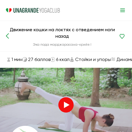
Движение кошки на локтях с отведением ноги
назад
Асаны и упражнения
Стойки и упоры
Эка пада марджарасана-крийя I
1 мин
27 баллов
6 ккал
Стойки и упоры
Динам