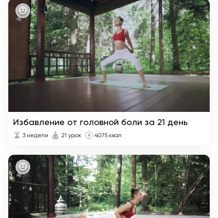
Избавление от головной боли за 21 день
3 недели
21 урок
4075 ккал