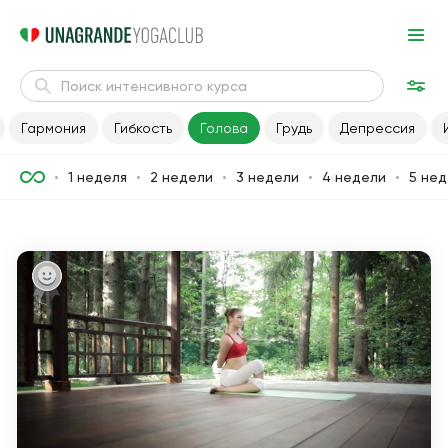
Гармония
Гибкость
Голова
Грудь
Депрессия
1 неделя
2 недели
3 недели
4 недели
5 нед