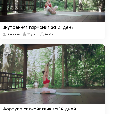
Укрепление
4 недели
иммунитета за 28
дней
Внутренняя гармония за 21 день
Йога для начинающих
1 неделя
3 недели
21 урок
4967 ккал
за 7 дней
Похудение за 28 дней
4 недели
Формула спокойствия за 14 дней