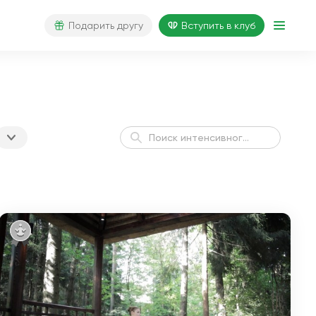
Подарить другу
Вступить в клуб
Йога для начинающих
3 недели
за 21 день
Йога для начинающих
2 недели
за 14 дней