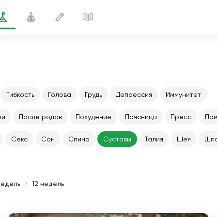
Гибкость
Голова
Грудь
Депрессия
Иммунитет
чи
После родов
Похудение
Поясница
Пресс
При
Секс
Сон
Спина
Суставы
Талия
Шея
Шпа
недель
12 недель