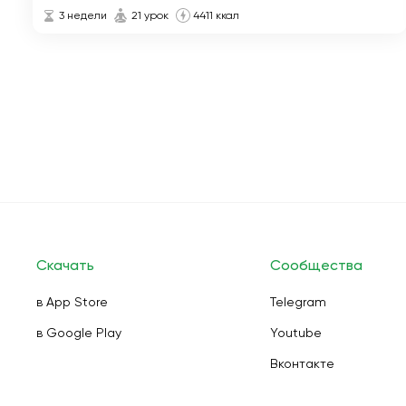
3 недели
21 урок
4411 ккал
Скачать
Сообщества
в App Store
Telegram
в Google Play
Youtube
Вконтакте