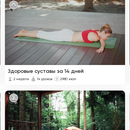
Здоровые суставы за 14 дней
2 недели
14 уроков
2980 ккал