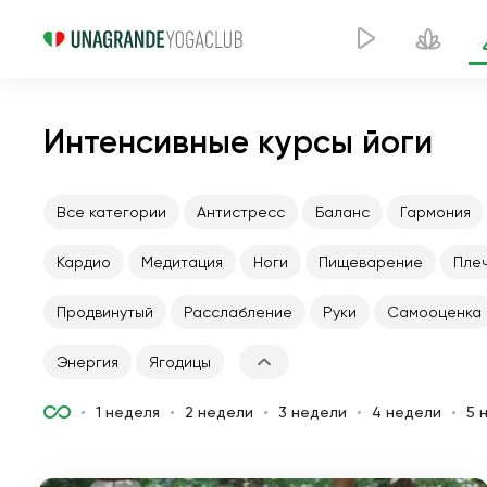
Интенсивные курсы йоги
Все категории
Антистресс
Баланс
Гармония
Кардио
Медитация
Ноги
Пищеварение
Пле
Продвинутый
Расслабление
Руки
Самооценка
Энергия
Ягодицы
1 неделя
2 недели
3 недели
4 недели
5 