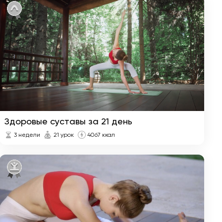
Укрепление
4 недели
иммунитета за 28
дней
Йога для начинающих
1 неделя
за 7 дней
Похудение за 28 дней
4 недели
Здоровые суставы за 21 день
3 недели
21 урок
4067 ккал