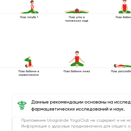
Поза голубя 1
Поза угла в
Поза бабоч
положении сидя
Поза бабочки в
Поза бабочки лежа
Поза расслаб
сарвангасане
Данные рекомендации основаны на иссле
фармацевтических исследований и наук.
Приложение Unagrande YogaClub не содержит и не мо
Информация о здоровье предназначена для общего о