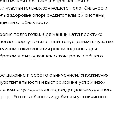
ая и мягкая практика, направленная на
 и чувствительных зон нашего тела. Сильное и
ль в здоровье опорно-двигательной системы,
ущении стабильности.
уровня подготовки. Для женщин эта практика
огает вернуть мышечный тонус, снизить чувство
жчинам такие занятия рекомендованы для
бразом жизни, улучшения контроля и общего
ое дыхание и работа с вниманием. Упражнения
чувствительности и выстраивание устойчивой
к сложному: короткие подойдут для аккуратного
проработать область и добиться устойчивого