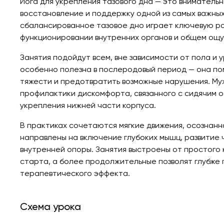
Йога для укрепления тазового дна — это внимательн
восстановление и поддержку одной из самых важных
сбалансированное тазовое дно играет ключевую ро
функционировании внутренних органов и общем ощ
Занятия подойдут всем, вне зависимости от пола и 
особенно полезна в послеродовый период — она пом
тяжести и предотвратить возможные нарушения. Му
профилактики дискомфорта, связанного с сидячим о
укрепления нижней части корпуса.
В практиках сочетаются мягкие движения, осознанн
направлены на включение глубоких мышц, развитие 
внутренней опоры. Занятия выстроены от простого 
старта, а более продолжительные позволят глубже 
терапевтического эффекта.
Схема урока