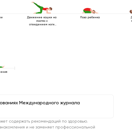
ки
Движение кошки на
Поза ребенка
локтях с
отведением ноги
назад
ления
дованиях Международного журнала
жет содержать рекомендаций по здоровью.
знакомления и не заменяет профессиональной