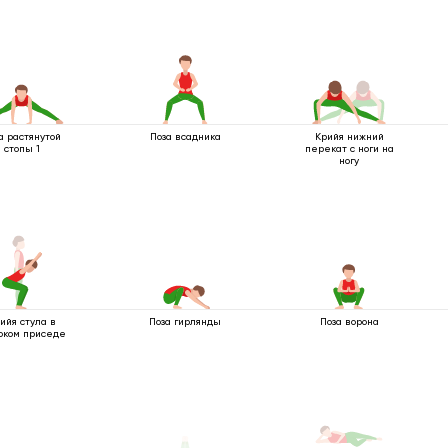
а растянутой
Поза всадника
Крийя нижний
стопы 1
перекат с ноги на
ногу
ийя стула в
Поза гирлянды
Поза ворона
оком приседе