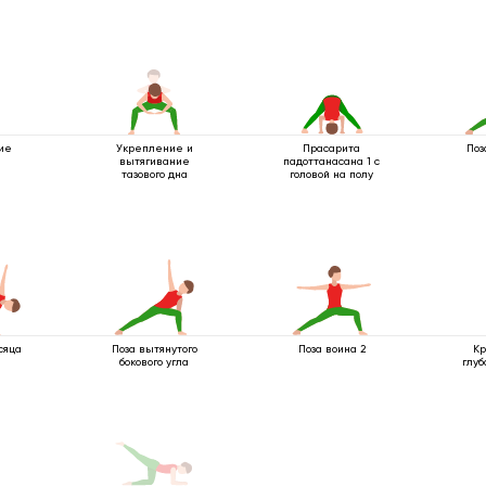
ие
Укрепление и
Прасарита
Поз
вытягивание
падоттанасана 1 с
тазового дна
головой на полу
сяца
Поза вытянутого
Поза воина 2
Кр
бокового угла
глуб