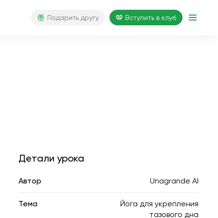
Подарить другу
Вступить в клуб
Детали урока
Автор
Unagrande AI
Тема
Йога для укрепления
тазового дна