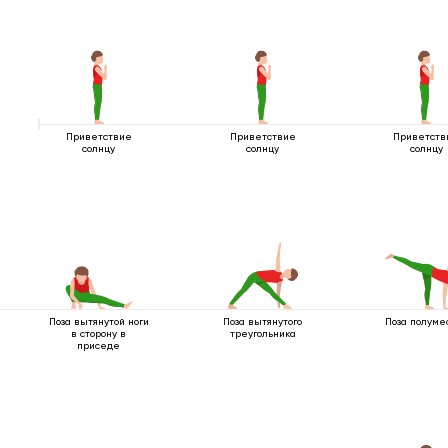
Приветствие
Приветствие
Приветств
солнцу
солнцу
солнцу
Поза вытянутой ноги
Поза вытянутого
Поза полуме
в сторону в
треугольника
приседе