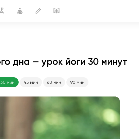
го дна — урок йоги 30 минут
Йога для укрепления тазового дна
30 мин
30 мин
45 мин
60 мин
90 мин
полёт души
01:44
внутренний покой
01:27