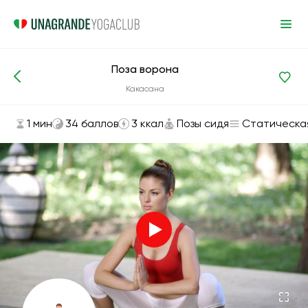
Поза ворона
Асаны и упражнения
Позы сидя
Какасана
1 мин
34 баллов
3 ккал
Позы сидя
Статическа