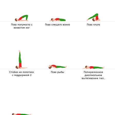
Поза полумоста с
Поза спящего воина
Поза плуга
захватом ног
Стойка на лопатках
Поза рыбы
Попеременное
с поддержкой 2
диагональное
вытягивание тела
лежа