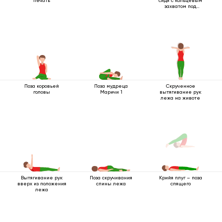
печать
сидя с кольцевым
захватом под
коленом
Поза коровьей
Поза мудреца
Скрученное
головы
Маричи 1
вытягивание рук
лежа на животе
Вытягивание рук
Поза скручивания
Крийя плуг – поза
вверх из положения
спины лежа
спящего
лежа