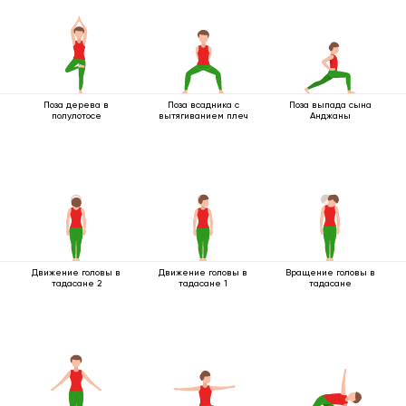
Поза дерева в
Поза всадника с
Поза выпада сына
полулотосе
вытягиванием плеч
Анджаны
Движение головы в
Движение головы в
Вращение головы в
тадасане 2
тадасане 1
тадасане