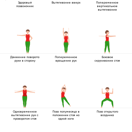
Здоровый
Вытягивание вверх
Попеременное
позвоночник
вертикальное
вытягивание
Движение поворота
Попеременное
Боковое
руки в сторону
вращение рук
скручивание стоя
Одновременное
Поза полумесяца в
Поза открытого
вытягивание рук с
положении стоя на
всадника
проворотом стоя
одной ноге