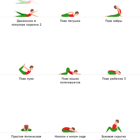
Движение в
Поза лягушки
Поза кобры
полупозе саранчи 2
Поза лука
Поза кошка
Поза ребенка 3
потягивается
Простая йогическая
Наклон к ногам сидя
Боковая скрутка