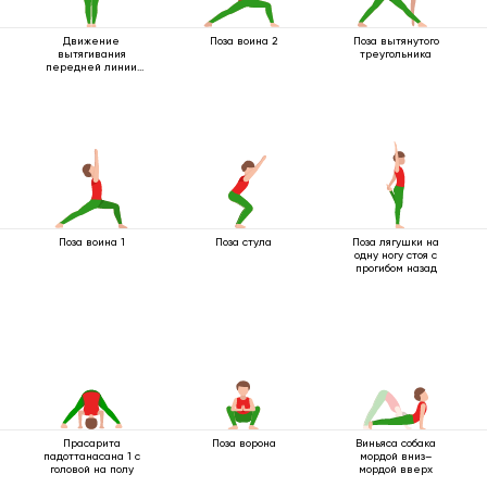
Движение
Поза воина 2
Поза вытянутого
вытягивания
треугольника
передней линии
тела
Поза воина 1
Поза стула
Поза лягушки на
одну ногу стоя с
прогибом назад
Прасарита
Поза ворона
Виньяса собака
падоттанасана 1 с
мордой вниз–
головой на полу
мордой вверх