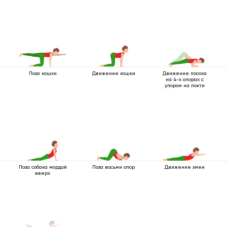
Поза кошки
Движение кошки
Движение посоха
на 4-х опорах с
упором на локти
Поза собака мордой
Поза восьми опор
Движение змеи
вверх