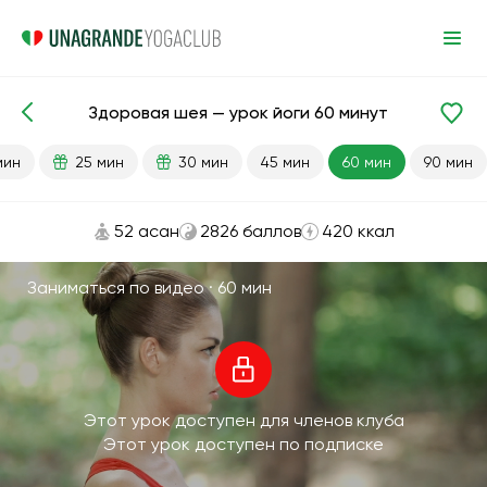
Здоровая шея — урок йоги 60 минут
Готовые уроки
Голова
Шея
мин
25 мин
30 мин
45 мин
60 мин
90 мин
52 асан
2826 баллов
420 ккал
Заниматься по видео ·
60 мин
Этот урок доступен для членов клуба
Этот урок доступен по подписке