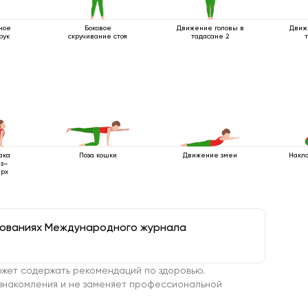
ное
Боковое
Движение головы в
Движ
рук
скручивание стоя
тадасане 2
ака
Поза кошки
Движение змеи
Накло
из–
ерх
дованиях Международного журнала
жет содержать рекомендаций по здоровью.
знакомления и не заменяет профессиональной