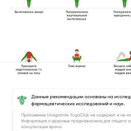
Вытягивание вверх
Попеременное
Поперемен
вертикальное
вращение 
вытягивание
Прасарита
Поза ворона
Виньяса соб
падоттанасана 1 с
мордой вн
головой на полу
мордой вв
Данные рекомендации основаны на иссле
фармацевтических исследований и наук.
Приложение Unagrande YogaClub не содержит и не мо
Информация о здоровье предназначена для общего о
консультации врача.