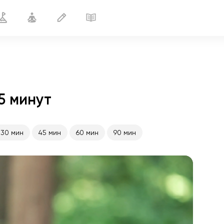
5 минут
Здоровая шея
15 мин
30 мин
45 мин
60 мин
90 мин
полёт души
01:44
внутренний покой
01:27