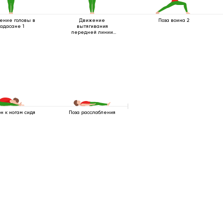
ение головы в
Движение
Поза воина 2
тадасане 1
вытягивания
передней линии
тела
н к ногам сидя
Поза расслабления