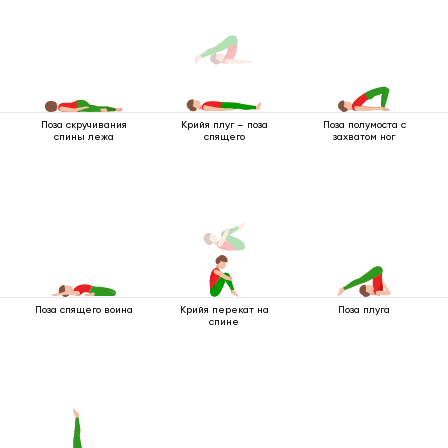
Поза скручивания
Поза полумоста с
Крийя плуг – поза
спины лежа
захватом ног
спящего
Поза спящего воина
Крийя перекат на
Поза плуга
спине