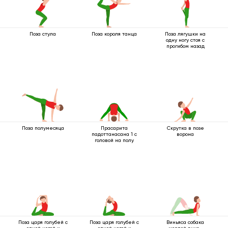
Поза стула
Поза короля танца
Поза лягушки на
одну ногу стоя с
прогибом назад
Поза полумесяца
Прасарита
Скрутка в позе
падоттанасана 1 с
ворона
головой на полу
Поза царя голубей с
Поза царя голубей с
Виньяса собака