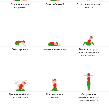
Половинная поза
Поза ребенка 3
Простая йогическая
скорпиона
печать
Поза гирлянды
Наклон к ногам сидя
Боковая скрутка
сидя с кольцевым
захватом под
коленом
Движение бокового
Поза коровьей
Скрученное
наклона сидя
головы
вытягивание рук
лежа на животе