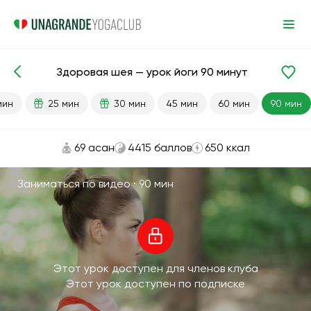
Здоровая шея — урок йоги 90 минут
Готовые уроки
Голова
Шея
мин
25 мин
30 мин
45 мин
60 мин
90 мин
69 асан
4415 баллов
650 ккал
Заниматься по видео ·
90 мин
Этот урок доступен для членов клуба
Этот урок доступен по подписке