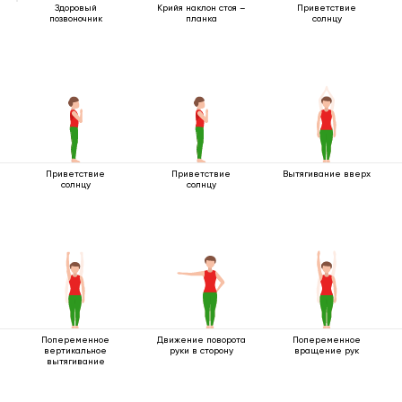
Здоровый
Крийя наклон стоя –
Приветствие
позвоночник
планка
солнцу
Приветствие
Приветствие
Вытягивание вверх
солнцу
солнцу
Попеременное
Движение поворота
Попеременное
вертикальное
руки в сторону
вращение рук
вытягивание