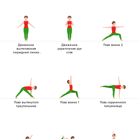
Движение
Движение
Поза воина 2
вытягивания
укрепления рук
передней линии
стоя
тела
Поза вытянутого
Поза воина 1
Поза скрученного
треугольника
полумесяца