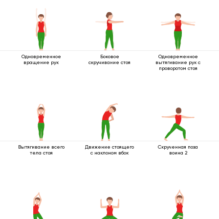
Одновременное
Боковое
Одновременное
вращение рук
скручивание стоя
вытягивание рук с
проворотом стоя
Вытягивание всего
Движение стоящего
Скрученная поза
тела стоя
с наклоном вбок
воина 2