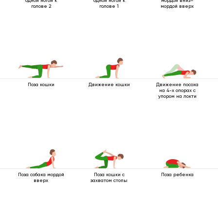
одной ногой к
одной ногой к
мордой вниз–
голове 2
голове 1
мордой вверх
Поза кошки
Движение кошки
Движение посоха
на 4-х опорах с
упором на локти
Поза собака мордой
Поза кошки с
Поза ребенка
вверх
захватом стопы