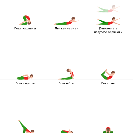
Поза раковины
Движение змеи
Движение в
полупозе саранчи 2
Поза лягушки
Поза кобры
Поза лука