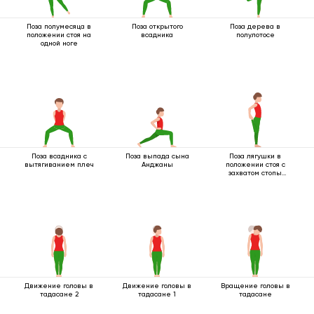
Поза полумесяца в
Поза открытого
Поза дерева в
положении стоя на
всадника
полулотосе
одной ноге
Поза всадника с
Поза выпада сына
Поза лягушки в
вытягиванием плеч
Анджаны
положении стоя с
захватом стопы
одной рукой
Движение головы в
Движение головы в
Вращение головы в
тадасане 2
тадасане 1
тадасане