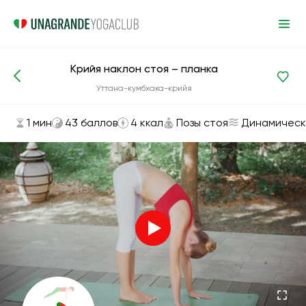
Крийя наклон стоя – планка
Асаны и упражнения
Позы стоя
Уттана-кумбхака-крийя
1 мин
43 баллов
4 ккал
Позы стоя
Динамическ