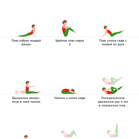
Поза собака мордой
Удобная поза лодки
Поза уголок сидя с
вверх
2
опорой на руки
Движение вверх-
Наклон к ногам сидя
Попеременное
вниз в позе посоха
движение рук и ног
в положении лежа
на спине