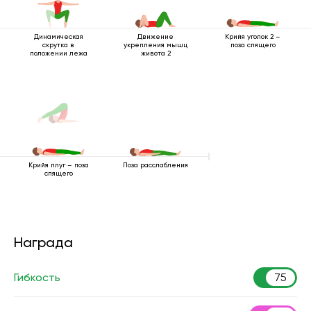
Динамическая
Движение
Крийя уголок 2 –
скрутка в
укрепления мышц
поза спящего
положении лежа
живота 2
Поза расслабления
Крийя плуг – поза
спящего
Награда
Гибкость
75