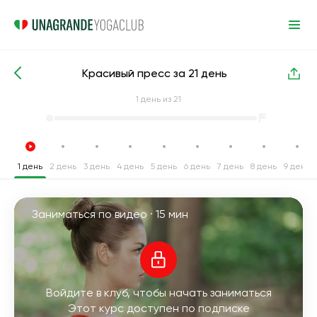
Красивый пресс за 21 день
Интенсивные курсы йоги
Пресс
1
день из 21
1 день
2 день
3 день
4 день
5 день
6 день
7 день
8 день
9 день
Заниматься по видео ·
15 мин
Войдите в клуб, чтобы начать заниматься
Этот курс доступен по подписке