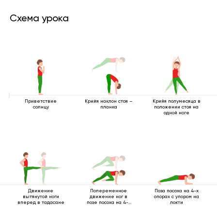
Схема урока
Приветствие
Крийя наклон стоя –
Крийя полумесяца в
солнцу
планка
положении стоя на
одной ноге
Движение
Попеременное
Поза посоха на 4-х
вытянутой ноги
движение ног в
опорах с упором на
вперед в тадасане
позе посоха на 4-х
локти
опорах