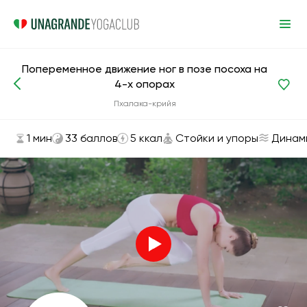
Попеременное движение ног в позе посоха на
4-х опорах
Асаны и упражнения
Стойки и упоры
Пхалака-крийя
1 мин
33 баллов
5 ккал
Стойки и упоры
Динам