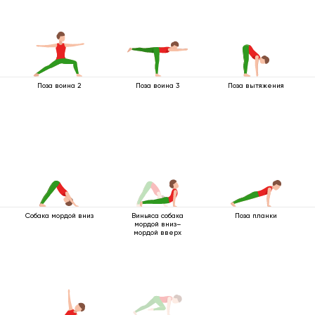
Поза воина 2
Поза воина 3
Поза вытяжения
Собака мордой вниз
Виньяса собака
Поза планки
мордой вниз–
мордой вверх