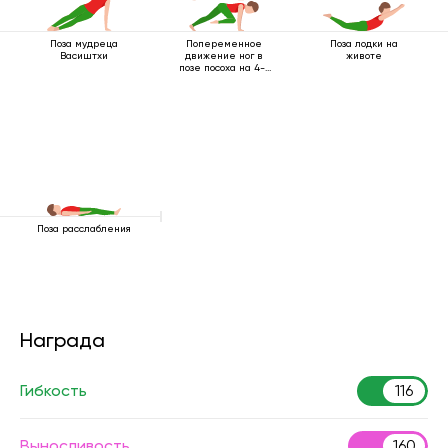
Поза мудреца
Попеременное
Поза лодки на
Васиштхи
движение ног в
животе
позе посоха на 4-х
опорах
Поза расслабления
Награда
Гибкость
116
Выносливость
160