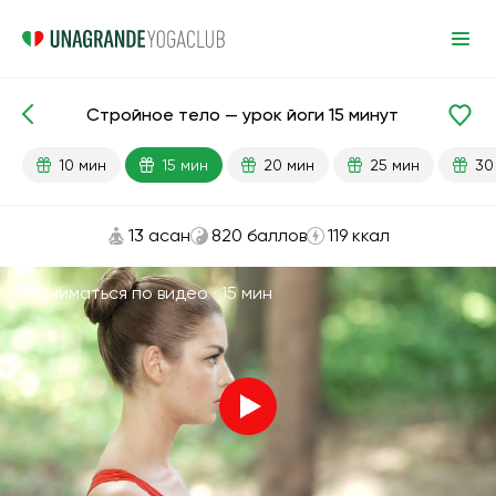
Стройное тело — урок йоги 15 минут
Готовые уроки
Похудение
10 мин
15 мин
20 мин
25 мин
30
13 асан
820 баллов
119 ккал
Заниматься по видео ·
15 мин