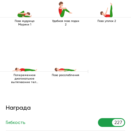
Поза мудреца
Удобная поза лодки
Поза уголок 2
Маричи 1
2
Попеременное
Поза расслабления
диагональное
вытягивание тела
лежа
Награда
Гибкость
227