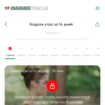
Бодрое утро за 14 дней
Интенсивные курсы йоги
Энергия
1
день из 14
1 день
2 день
3 день
4 день
5 день
6 день
7 день
8 день
9 день
Заниматься по видео ·
30 мин
Войдите в клуб, чтобы начать заниматься
Этот курс доступен по подписке