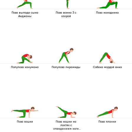
Поза выпада сына
Поза воина 3 с
Поза наездника
Анджаны
опорой
Полупоза ханумана
Полупоза пирамиды
Собака мордой вниз
Поза кошки
Поза кошки на
Поза планки
локтях с
отведением ноги