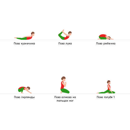
назад
Поза кузнечика
Поза лука
Поза ребенка
Поза гирлянды
Поза алмаза на
Поза голубя 1
пальцах ног