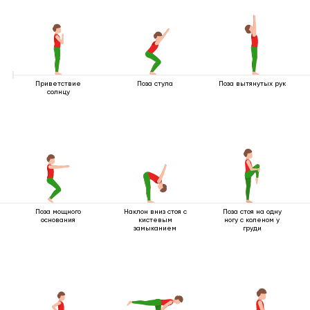
Приветствие
Поза стула
Поза вытянутых рук
солнцу
Поза мощного
Наклон вниз стоя с
Поза стоя на одну
основания
кистевым
ногу с коленом у
замыканием
груди