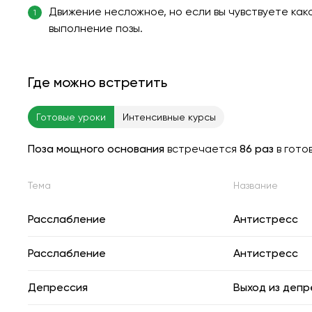
Движение несложное, но если вы чувствуете ка
1
выполнение позы.
Где можно встретить
Готовые уроки
Интенсивные курсы
Поза мощного основания
встречается
86 раз
в гото
Тема
Название
Расслабление
Антистресс
Расслабление
Антистресс
Депрессия
Выход из депр