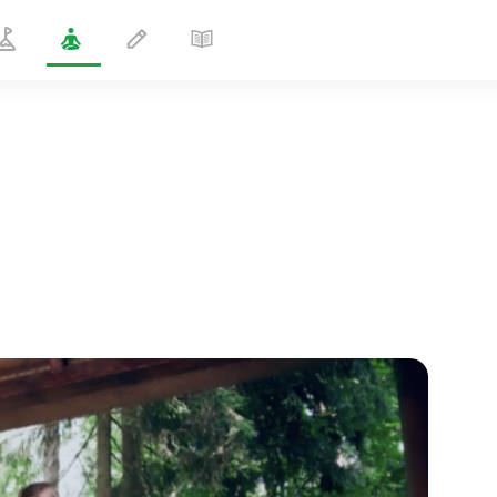
Поза мощного основания
1 мин
полёт души
01:44