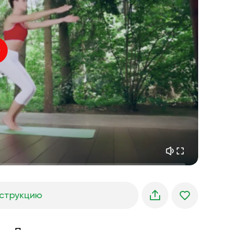
внутренний покой
01:27
утренние грёзы
01:34
лесная прохлада
05:00
Голос инструктора
летний дождь
02:00
горная тишина
02:00
морской бриз
02:00
голос ветра
02:00
весенний лес
02:00
струкцию