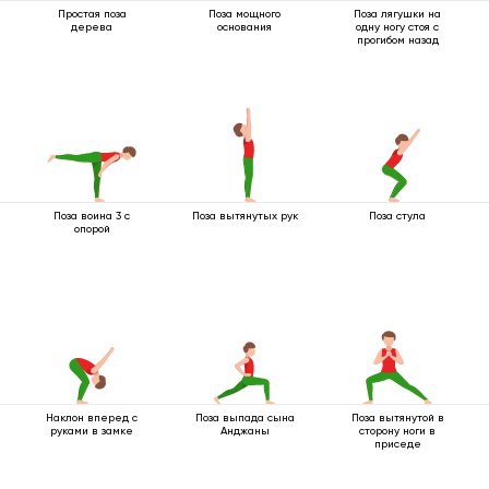
Простая поза
Поза мощного
Поза лягушки на
дерева
основания
одну ногу стоя с
прогибом назад
Поза воина 3 с
Поза вытянутых рук
Поза стула
опорой
Наклон вперед с
Поза выпада сына
Поза вытянутой в
руками в замке
Анджаны
сторону ноги в
приседе