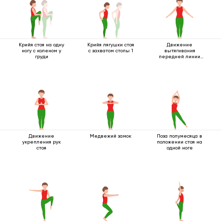
Крийя стоя на одну
Крийя лягушки стоя
Движение
ногу с коленом у
с захватом стопы 1
вытягивания
груди
передней линии
тела
Движение
Медвежий замок
Поза полумесяца в
укрепления рук
положении стоя на
стоя
одной ноге