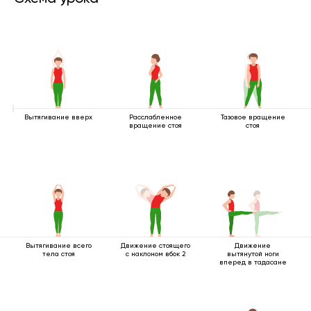
Вытягивание вверх
Расслабленное
Тазовое вращение
вращение стоя
стоя
Вытягивание всего
Движение стоящего
Движение
тела стоя
с наклоном вбок 2
вытянутой ноги
вперед в тадасане