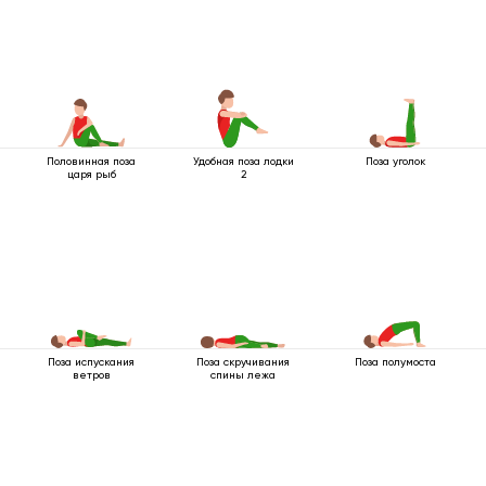
Половинная поза
Удобная поза лодки
Поза уголок
царя рыб
2
Поза испускания
Поза скручивания
Поза полумоста
ветров
спины лежа