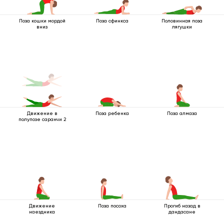
Поза кошки мордой
Поза сфинкса
Половинная поза
вниз
лягушки
Движение в
Поза ребенка
Поза алмаза
полупозе саранчи 2
Движение
Поза посоха
Прогиб назад в
наездника
дандасане