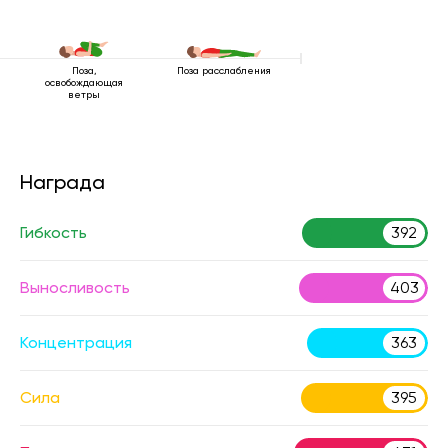
Поза,
Поза расслабления
освобождающая
ветры
Награда
Гибкость
392
Выносливость
403
Концентрация
363
Сила
395