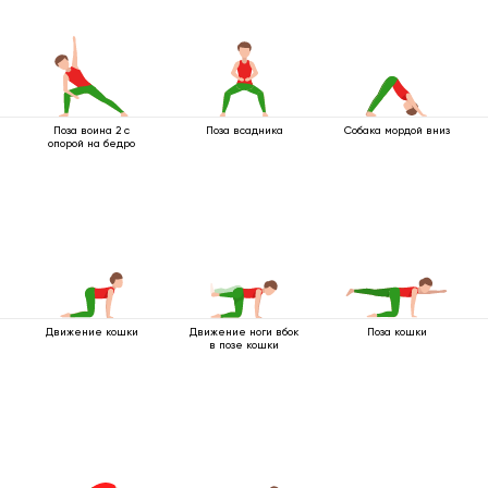
Поза воина 2 с
Поза всадника
Собака мордой вниз
опорой на бедро
Движение кошки
Движение ноги вбок
Поза кошки
в позе кошки