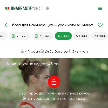
Йога для начинающих — урок йоги 45 минут
Готовые уроки
Начинающий
мин
25 мин
30 мин
45 мин
60 мин
90 мин
44 асан
2435 баллов
372 ккал
Заниматься по видео ·
45 мин
Этот урок доступен для членов клуба
Этот урок доступен по подписке