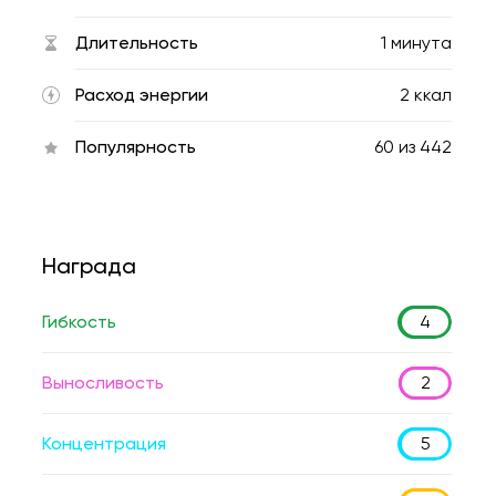
Длительность
1 минута
Расход энергии
2 ккал
Популярность
60
из
442
Награда
Гибкость
4
Выносливость
2
Концентрация
5