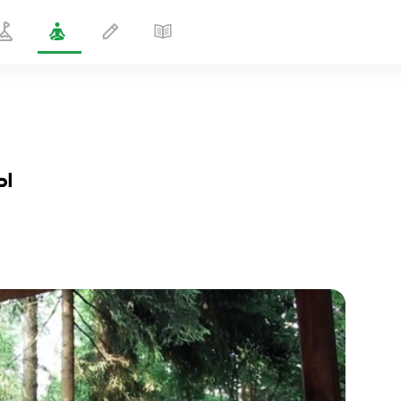
ы
Поза, освобождающая ветры
1 мин
полёт души
01:44