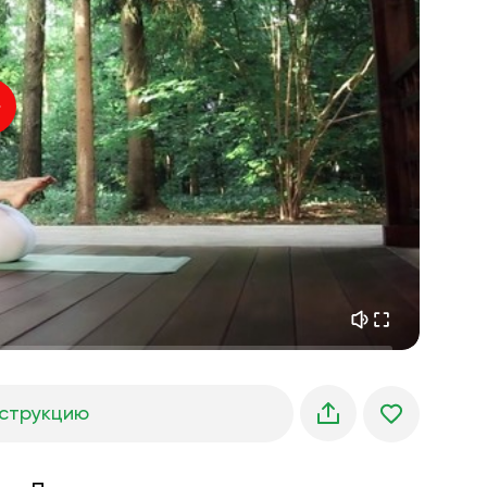
внутренний покой
01:27
утренние грёзы
01:34
лесная прохлада
05:00
Голос инструктора
летний дождь
02:00
горная тишина
02:00
морской бриз
02:00
голос ветра
02:00
весенний лес
02:00
струкцию