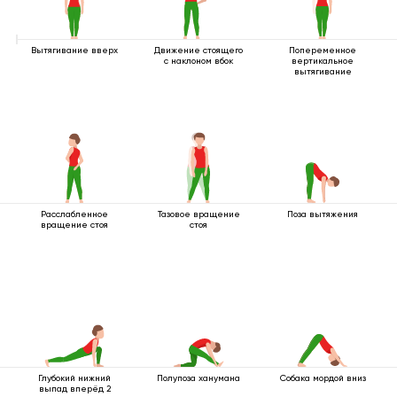
Вытягивание вверх
Движение стоящего
Попеременное
с наклоном вбок
вертикальное
вытягивание
Расслабленное
Тазовое вращение
Поза вытяжения
вращение стоя
стоя
Глубокий нижний
Полупоза ханумана
Собака мордой вниз
выпад вперёд 2