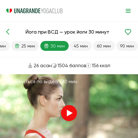
Йога при ВСД — урок йоги 30 минут
Готовые уроки
Антистресс
Кардио
мин
25 мин
30 мин
45 мин
60 мин
90 мин
26 асан
1504 баллов
156 ккал
Заниматься по видео ·
30 мин