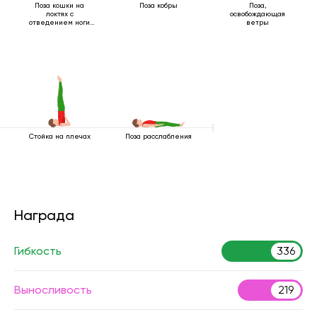
Поза кошки на
Поза кобры
Поза,
локтях с
освобождающая
отведением ноги
ветры
назад
Стойка на плечах
Поза расслабления
Награда
Гибкость
336
Выносливость
219