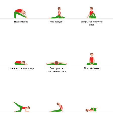
Поза засова
Поза голубя 1
Закрытая скрутка
сидя
Наклон к ногам сидя
Поза угла в
Поза бабочки
положении сидя