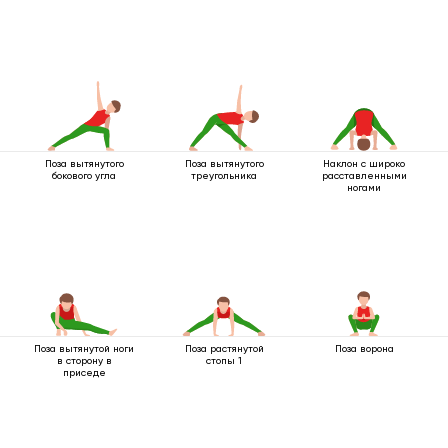
Поза вытянутого
Поза вытянутого
Наклон с широко
бокового угла
треугольника
расставленными
ногами
Поза вытянутой ноги
Поза растянутой
Поза ворона
в сторону в
стопы 1
приседе