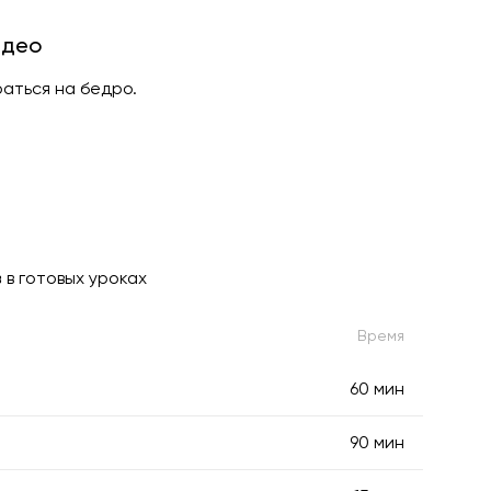
идео
раться на бедро.
з
в готовых уроках
Время
60 мин
90 мин