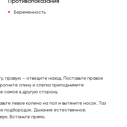
Противопоказания
Беременность
гу, правую – отведите назад. Поставьте правое
 Прогните спину и слегка приподнимите
е самое в другую сторону.
вьте левое колено на пол и вытяните носок. Таз
ите подбородок. Дыхание естественное.
ерх. Встаньте прямо.