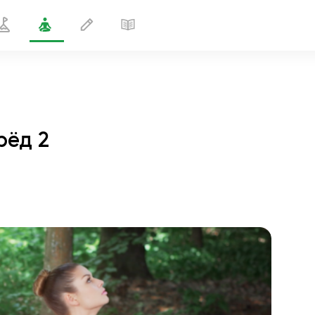
рёд 2
Глубокий нижний выпад вперёд 2
2 мин
полёт души
01:44