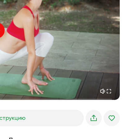
внутренний покой
01:27
утренние грёзы
01:34
лесная прохлада
05:00
Голос инструктора
летний дождь
02:00
горная тишина
02:00
морской бриз
02:00
голос ветра
02:00
весенний лес
02:00
струкцию