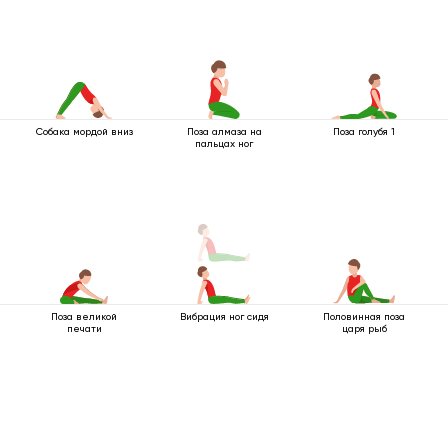
Собака мордой вниз
Поза алмаза на
Поза голубя 1
пальцах ног
Поза великой
Вибрация ног сидя
Половинная поза
печати
царя рыб