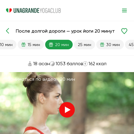
После долгой дороги — урок йоги 20 минут
Готовые уроки
Путешествие
10 мин
15 мин
20 мин
25 мин
30 мин
45
18 асан
1053 баллов
162 ккал
Заниматься по видео ·
20 мин