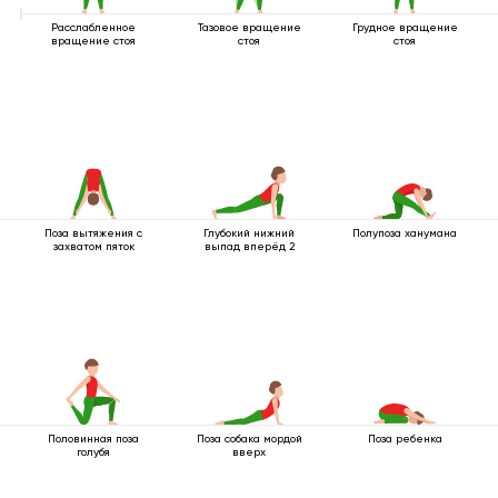
Расслабленное
Тазовое вращение
Грудное вращение
вращение стоя
стоя
стоя
Поза вытяжения с
Глубокий нижний
Полупоза ханумана
захватом пяток
выпад вперёд 2
Половинная поза
Поза собака мордой
Поза ребенка
голубя
вверх