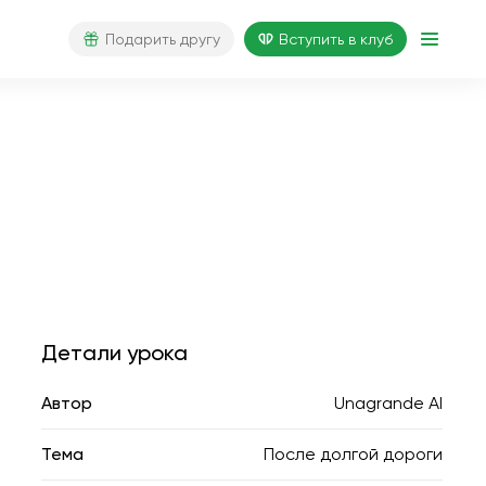
Подарить другу
Вступить в клуб
Детали урока
Автор
Unagrande AI
Тема
После долгой дороги