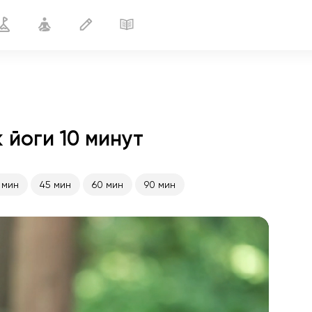
 йоги 10 минут
После долгой дороги
10 мин
 мин
45 мин
60 мин
90 мин
полёт души
01:44
внутренний покой
01:27