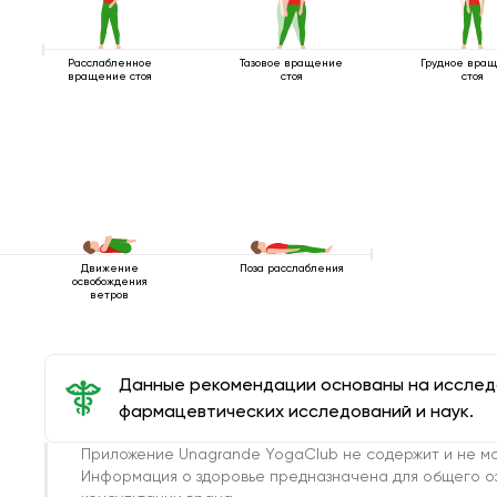
Расслабленное
Тазовое вращение
Грудное вра
вращение стоя
стоя
стоя
Движение
Поза расслабления
освобождения
ветров
Данные рекомендации основаны на иссле
фармацевтических исследований и наук.
Приложение Unagrande YogaClub не содержит и не мо
Информация о здоровье предназначена для общего о