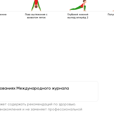
щение
Поза вытяжения с
Глубокий нижний
Полу
захватом пяток
выпад вперёд 2
дованиях Международного журнала
жет содержать рекомендаций по здоровью.
знакомления и не заменяет профессиональной