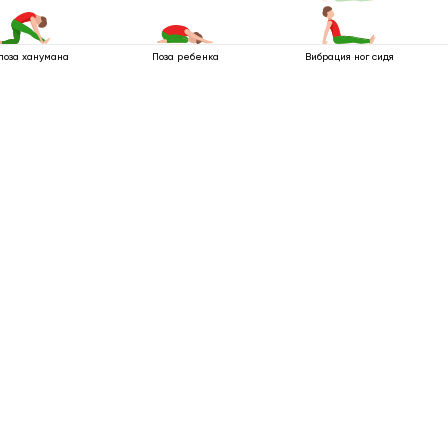
поза ханумана
Поза ребенка
Вибрация ног сидя