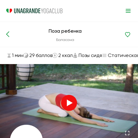
Поза ребенка
Асаны и упражнения
Позы сидя
Баласана
1 мин
29 баллов
2 ккал
Позы сидя
Статическа