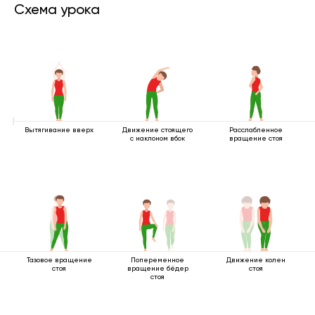
Схема урока
Вытягивание вверх
Движение стоящего
Расслабленное
с наклоном вбок
вращение стоя
Тазовое вращение
Попеременное
Движение колен
стоя
вращение бёдер
стоя
стоя