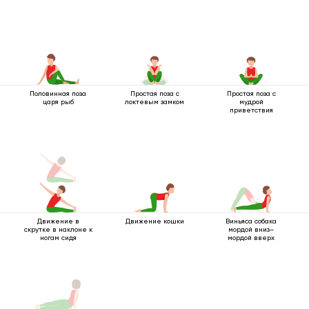
Половинная поза
Простая поза с
Простая поза с
царя рыб
локтевым замком
мудрой
приветствия
Движение в
Движение кошки
Виньяса собака
скрутке в наклоне к
мордой вниз–
ногам сидя
мордой вверх