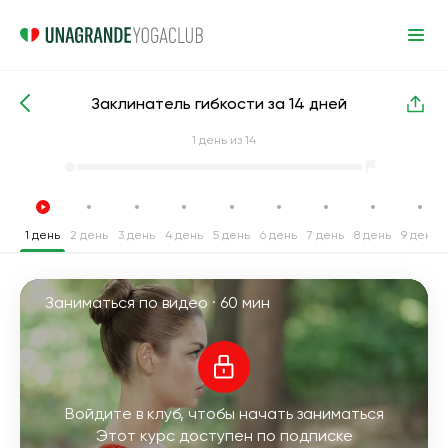
Заклинатель гибкости за 14 дней
Интенсивные курсы йоги
Гибкость
1
день из 14
1 день
2 день
3 день
4 день
5 день
6 день
7 день
8 день
9 день
Заниматься по видео ·
60 мин
Войдите в клуб, чтобы начать заниматься
Этот курс доступен по подписке