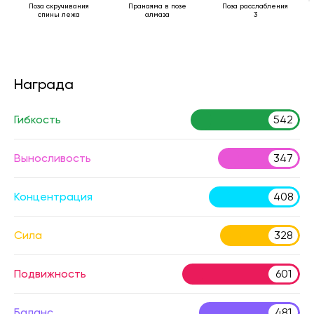
Поза скручивания
Пранаяма в позе
Поза расслабления
спины лежа
алмаза
3
Награда
Гибкость
542
Выносливость
347
Концентрация
408
Сила
328
Подвижность
601
Баланс
481