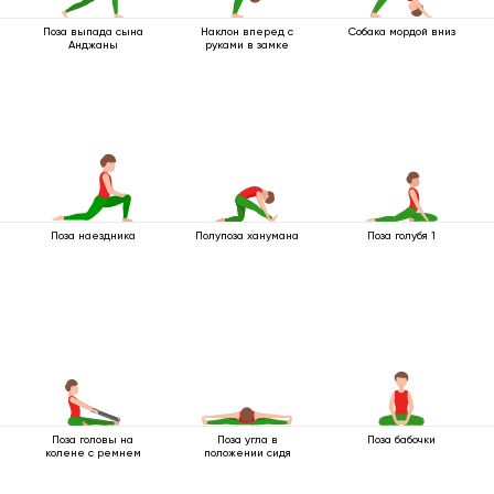
Поза выпада сына
Наклон вперед с
Собака мордой вниз
Анджаны
руками в замке
Поза наездника
Полупоза ханумана
Поза голубя 1
Поза головы на
Поза угла в
Поза бабочки
колене с ремнем
положении сидя