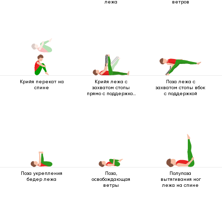
лежа
ветров
Крийя перекат на
Крийя лежа с
Поза лежа с
спине
захватом стопы
захватом стопы вбок
прямо с поддержкой
с поддержкой
3
Поза укрепления
Поза,
Полупоза
бедер лежа
освобождающая
вытягивания ног
ветры
лежа на спине