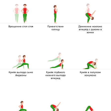
Вращение стоп стоя
Приветствие
Движение наклона
солнцу
вперёд с руками в
замке
Крийя выпада сына
Крийя глубокого
Крийя в полупозе
Анджаны
нижнего выпада
ханумана
вперед