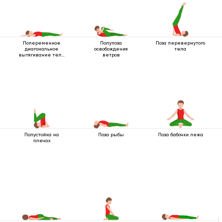
Попеременное
Полупоза
Поза перевернутого
диагональное
освобождения
тела
вытягивание тела
ветров
лежа
Полустойка на
Поза рыбы
Поза бабочки лежа
плечах