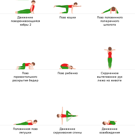
Движение
Поза кошки
Поза половинного
поворачивающейся
поперечного
кобры 2
шпагата
Поза
Поза ребенка
Скрученное
горизонтального
вытягивание рук
раскрытия бедер
лежа на животе
Половинная поза
Движение
Движение
лягушки
скручивания спины
освобождения