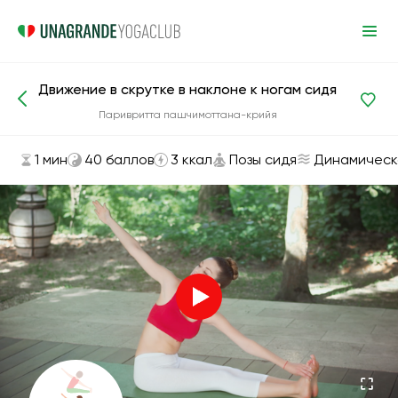
Движение в скрутке в наклоне к ногам сидя
Асаны и упражнения
Позы сидя
Паривритта пашчимоттана-крийя
1 мин
40 баллов
3 ккал
Позы сидя
Динамическ