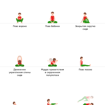
Поза ворона
Поза бабочки
Закрытая скрутка
сидя
Движение
Мудра приветствия
Поза посоха
укрепления спины
в скрученном
сидя
полулотосе