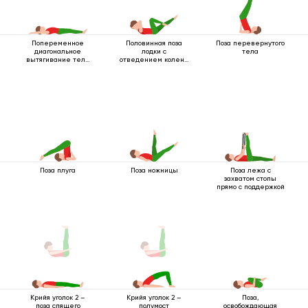
Попеременное
Половинная поза
Поза перевернутого
диагональное
лодки с
тела
вытягивание тела
отведением колена
лежа
к себе
Поза плуга
Поза ножницы
Поза лежа с
захватом стопы
прямо с поддержкой
Поза,
Крийя уголок 2 –
Крийя уголок 2 –
освобождающая
поза спящего
полумост