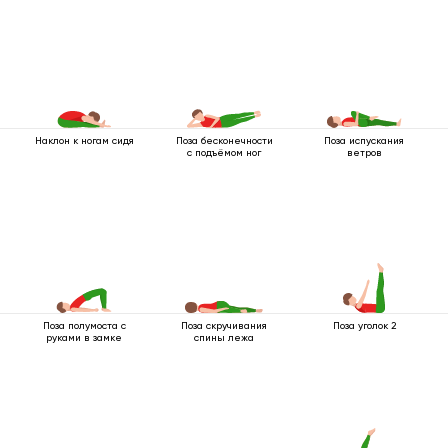
Наклон к ногам сидя
Поза бесконечности
Поза испускания
с подъёмом ног
ветров
Поза полумоста с
Поза скручивания
Поза уголок 2
руками в замке
спины лежа