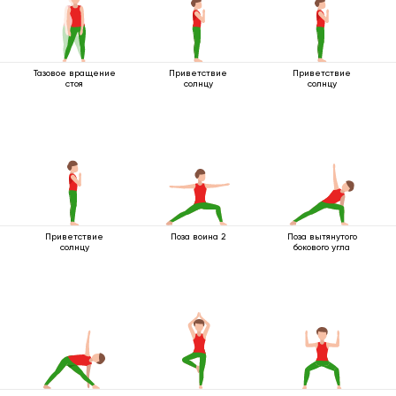
Тазовое вращение
Приветствие
Приветствие
стоя
солнцу
солнцу
Приветствие
Поза воина 2
Поза вытянутого
солнцу
бокового угла