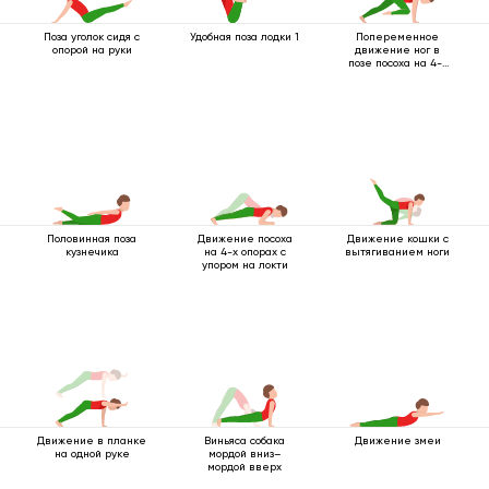
Поза уголок сидя с
Удобная поза лодки 1
Попеременное
опорой на руки
движение ног в
позе посоха на 4-х
опорах
Половинная поза
Движение посоха
Движение кошки с
кузнечика
на 4-х опорах с
вытягиванием ноги
упором на локти
Движение в планке
Виньяса собака
Движение змеи
на одной руке
мордой вниз–
мордой вверх