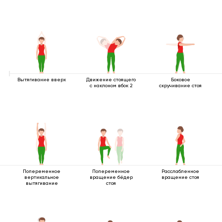
Вытягивание вверх
Движение стоящего
Боковое
с наклоном вбок 2
скручивание стоя
Попеременное
Попеременное
Расслабленное
вертикальное
вращение бёдер
вращение стоя
вытягивание
стоя