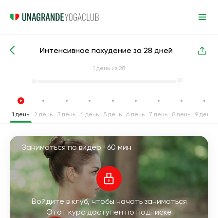
Интенсивное похудение за 28 дней
Интенсивные курсы йоги
Похудение
1
день из 28
1 день
2 день
3 день
4 день
5 день
6 день
7 день
8 день
9 день
Заниматься по видео ·
60 мин
Войдите в клуб, чтобы начать заниматься
Этот курс доступен по подписке