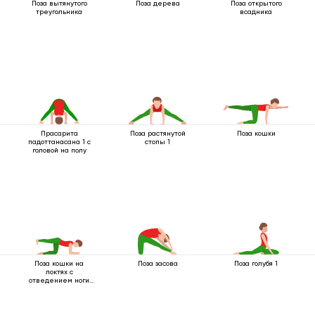
Поза вытянутого
Поза дерева
Поза открытого
треугольника
всадника
Прасарита
Поза растянутой
Поза кошки
падоттанасана 1 с
стопы 1
головой на полу
Поза кошки на
Поза засова
Поза голубя 1
локтях с
отведением ноги
вбок