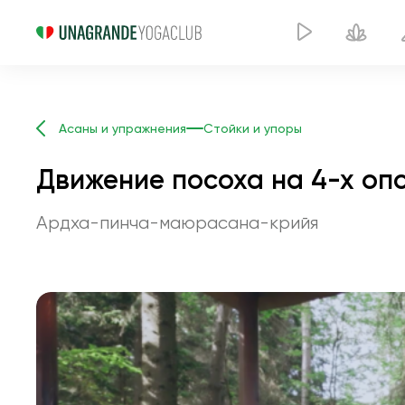
Асаны и упражнения
Стойки и упоры
Движение посоха на 4-х оп
Ардха-пинча-маюрасана-крийя
Движение посо