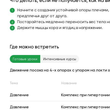
Что делать, если не получается, как на в
Начните с создания устойчивой опоры плечами, 
1
предплечья друг от друга.
Постарайтесь медленно переносить вес тела на 
2
Держите мышцы кора и ягодиц в напряжении.
3
Где можно встретить
Готовые уроки
Интенсивные курсы
Движение посоха на 4-х опорах с упором на локти
в
Тема
Название
Давление
Комплекс при гипертонии
Давление
Комплекс при гипертонии