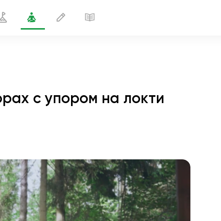
орах с упором на локти
ха на 4-х опорах с упором на локти
1 мин
полёт души
01:44