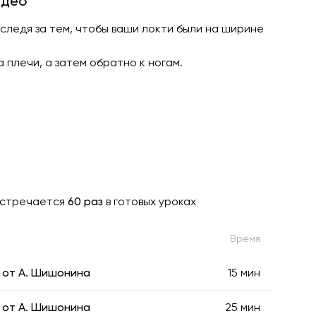
идео
следя за тем, чтобы ваши локти были на ширине
плечи, а затем обратно к ногам.
стречается
60 раз
в готовых уроках
Время
 от А. Шишонина
15 мин
 от А. Шишонина
25 мин