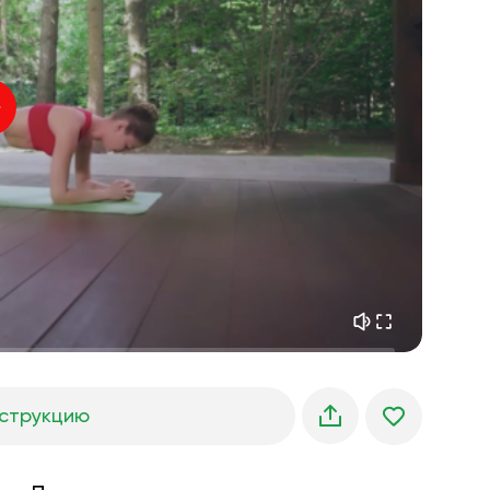
внутренний покой
01:27
утренние грёзы
01:34
лесная прохлада
05:00
Голос инструктора
летний дождь
02:00
горная тишина
02:00
морской бриз
02:00
голос ветра
02:00
весенний лес
02:00
струкцию