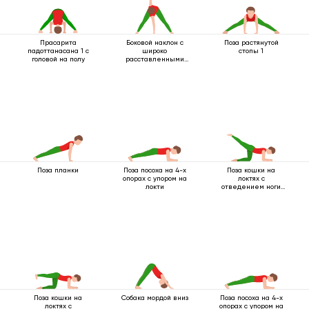
Прасарита
Боковой наклон с
Поза растянутой
падоттанасана 1 с
широко
стопы 1
головой на полу
расставленными
ногами
Поза планки
Поза посоха на 4-х
Поза кошки на
опорах с упором на
локтях с
локти
отведением ноги
назад
Поза кошки на
Собака мордой вниз
Поза посоха на 4-х
локтях с
опорах с упором на