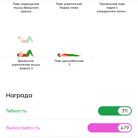
Поза сокращения
Поза укрепления
Половинная поза
мышц брюшного
бедер лежа
лодки с
пресса
отведением колена
к себе
Движение
Поза расслабления
укрепления мышц
2
живота 2
Награда
Гибкость
311
Выносливость
479