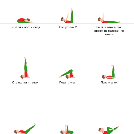
Наклон к ногам сидя
Поза уголок 2
Вытягивание рук
вверх из положения
лежа
Стойка на плечах
Поза плуга
Поза уголок