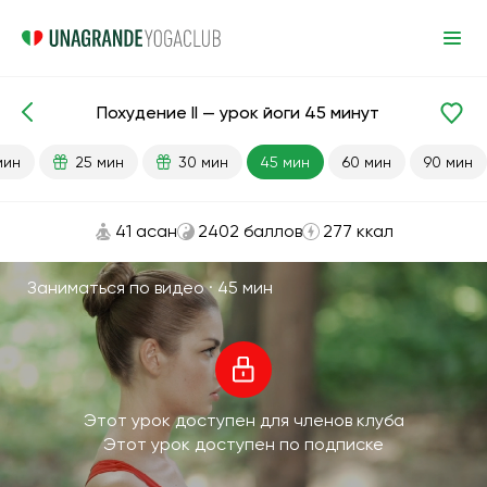
Похудение II — урок йоги 45 минут
Готовые уроки
Продвинутый
Похудение
мин
25 мин
30 мин
45 мин
60 мин
90 мин
41 асан
2402 баллов
277 ккал
Заниматься по видео ·
45 мин
Этот урок доступен для членов клуба
Этот урок доступен по подписке