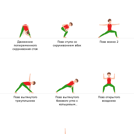
Движение
Поза стула со
Поза воина 2
попеременного
скручиванием вбок
скручивания стоя
Поза вытянутого
Поза вытянутого
Поза открытого
треугольника
бокового угла с
всадника
кольцевым
захватом под
коленом