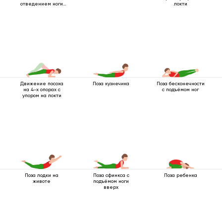
отведением ноги
локти
вбок
Движение посоха
Поза кузнечика
Поза бесконечности
на 4-х опорах с
с подъёмом ног
упором на локти
Поза лодки на
Поза сфинкса с
Поза ребенка
животе
подъёмом ноги
вверх