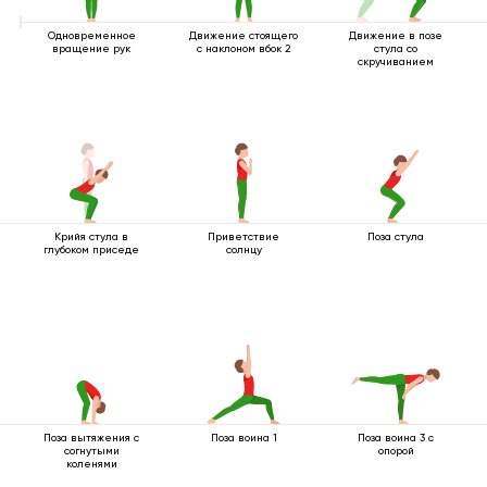
Одновременное
Движение стоящего
Движение в позе
вращение рук
с наклоном вбок 2
стула со
скручиванием
Крийя стула в
Приветствие
Поза стула
глубоком приседе
солнцу
Поза вытяжения с
Поза воина 1
Поза воина 3 с
согнутыми
опорой
коленями