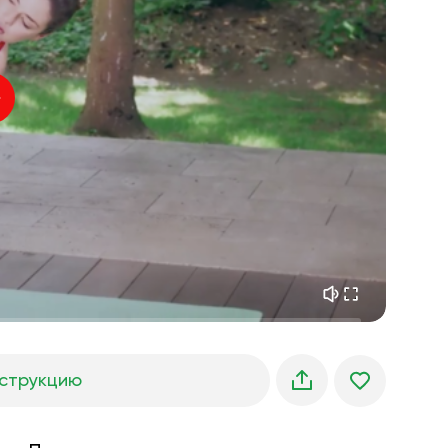
внутренний покой
01:27
утренние грёзы
01:34
лесная прохлада
05:00
Голос инструктора
летний дождь
02:00
горная тишина
02:00
морской бриз
02:00
голос ветра
02:00
весенний лес
02:00
струкцию