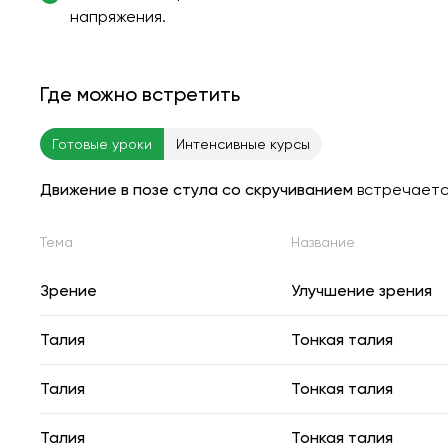
напряжения.
Где можно встретить
Готовые уроки
Интенсивные курсы
Движение в позе стула со скручиванием
встречает
Тема
Название
Зрение
Улучшение зрения
Талия
Тонкая талия
Талия
Тонкая талия
Талия
Тонкая талия