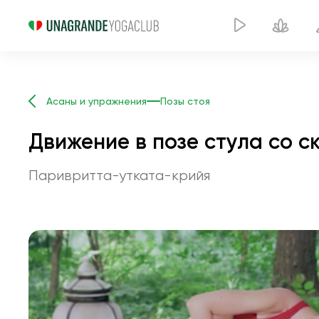
Асаны и упражнения
Позы стоя
Движение в позе стула со 
Паривритта-утката-крийя
Дви