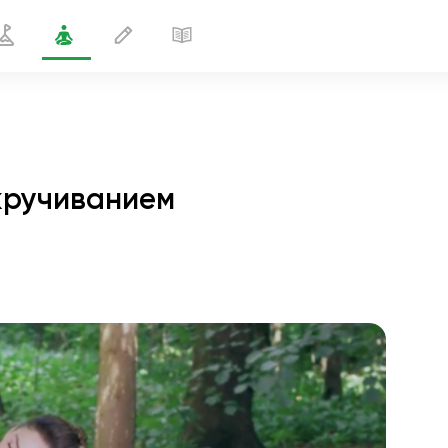
скручиванием
жение в позе стула со скручиванием
1 мин
полёт души
01:44