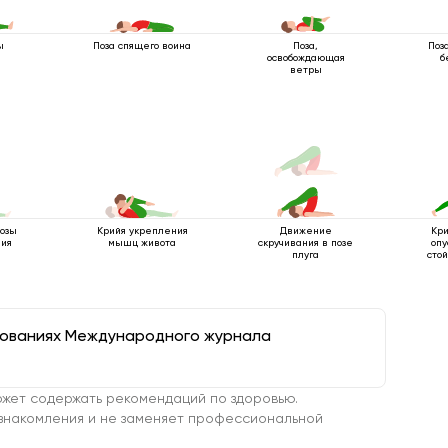
ы
Поза спящего воина
Поза,
Поз
освобождающая
б
ветры
позы
Крийя укрепления
Движение
Кри
ния
мышц живота
скручивания в позе
опу
плуга
сто
дованиях Международного журнала
жет содержать рекомендаций по здоровью.
знакомления и не заменяет профессиональной