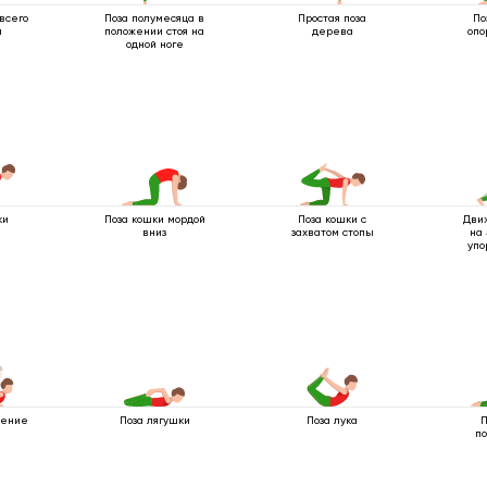
всего
Поза полумесяца в
Простая поза
По
я
положении стоя на
дерева
опо
одной ноге
ки
Поза кошки мордой
Поза кошки с
Дви
вниз
захватом стопы
на 
упо
жение
Поза лягушки
Поза лука
П
по