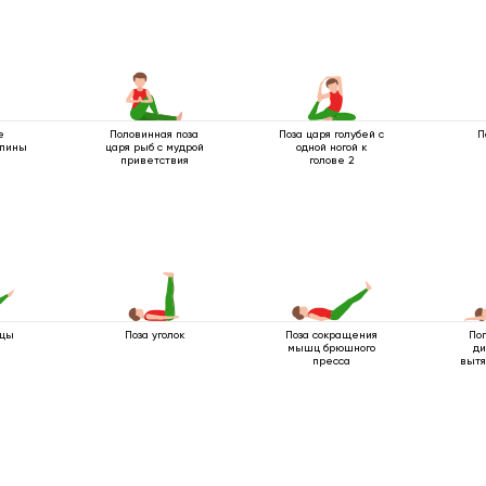
е
Половинная поза
Поза царя голубей с
П
спины
царя рыб с мудрой
одной ногой к
приветствия
голове 2
ицы
Поза уголок
Поза сокращения
По
мышц брюшного
ди
пресса
вытя