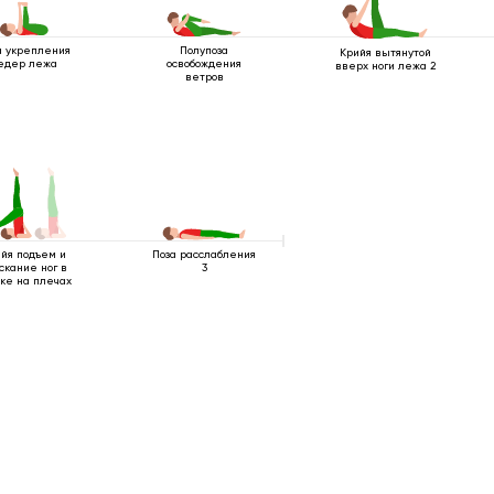
а укрепления
Полупоза
Крийя вытянутой
едер лежа
освобождения
вверх ноги лежа 2
ветров
Поза расслабления
йя подъем и
3
скание ног в
йке на плечах