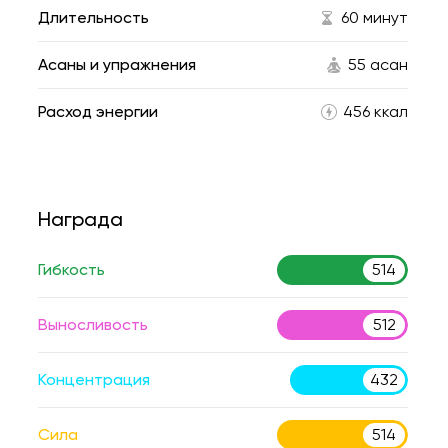
Длительность
60 минут
Асаны и упражнения
55 асан
Расход энергии
456 ккал
Награда
Гибкость
514
Выносливость
512
Концентрация
432
Сила
514