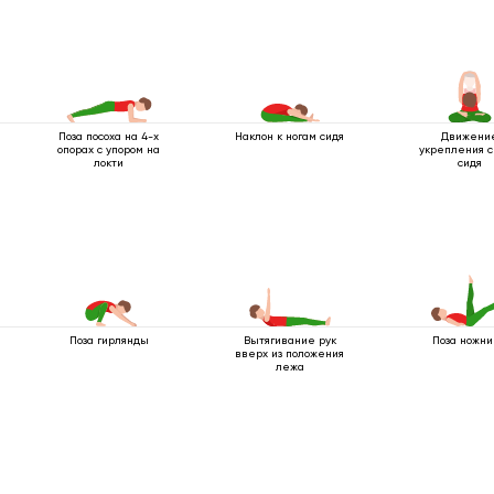
Поза посоха на 4-х
Наклон к ногам сидя
Движени
опорах с упором на
укрепления 
локти
сидя
Поза гирлянды
Вытягивание рук
Поза ножн
вверх из положения
лежа