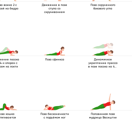
за воина 2 с
Движение в позе
Поза скрученного
рой на бедро
стула со
бокового угла
скручиванием
жение посоха
Поза сфинкса
Динамичное
4-х опорах с
укрепление пресса
ром на локти
в позе посоха на 4-х
опорах с упором на
локти
оза кошка
Поза бесконечности
Половинная поза
тягивается
с подъёмом ног
мудреца Васиштхи