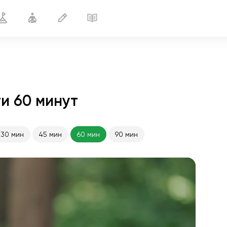
и 60 минут
30 мин
45 мин
60 мин
90 мин
полёт души
01:44
внутренний покой
01:27