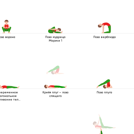
оза ворона
Поза мудреца
Поза верблюда
Маричи 1
переменное
Поза плуга
Крийя плуг – поза
агональное
спящего
гивание тела
лежа