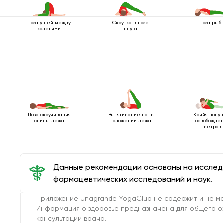
Поза ушей между
Скрутка в позе
Поза рыб
коленями
плуга
Поза скручивания
Вытягивание ног в
Крийя полу
спины лежа
положении лежа
освобожде
ветров
Данные рекомендации основаны на иссле
фармацевтических исследований и наук.
Приложение Unagrande YogaClub не содержит и не мо
Информация о здоровье предназначена для общего о
консультации врача.