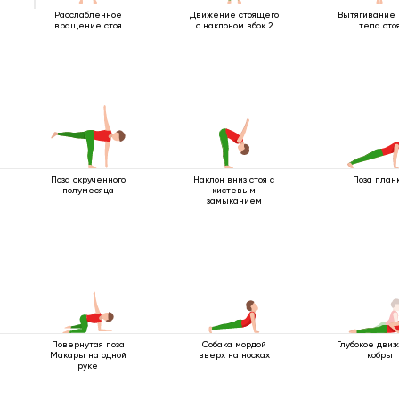
Расслабленное
Движение стоящего
Вытягивание 
вращение стоя
с наклоном вбок 2
тела сто
Поза скрученного
Наклон вниз стоя с
Поза план
полумесяца
кистевым
замыканием
Повернутая поза
Собака мордой
Глубокое дви
Макары на одной
вверх на носках
кобры
руке