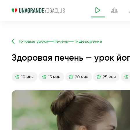
Готовые уроки
Печень
Пищеварение
Здоровая печень — урок йог
10 мин
15 мин
20 мин
25 мин