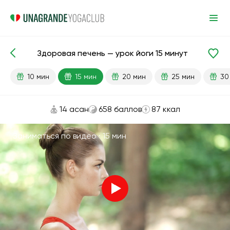
Здоровая печень — урок йоги 15 минут
Готовые уроки
Печень
Пищеварение
10 мин
15 мин
20 мин
25 мин
30
14 асан
658 баллов
87 ккал
Заниматься по видео ·
15 мин