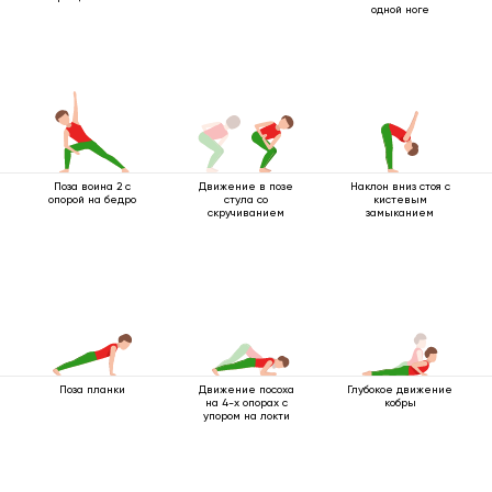
одной ноге
Поза воина 2 с
Движение в позе
Наклон вниз стоя с
опорой на бедро
стула со
кистевым
скручиванием
замыканием
Поза планки
Движение посоха
Глубокое движение
на 4-х опорах с
кобры
упором на локти