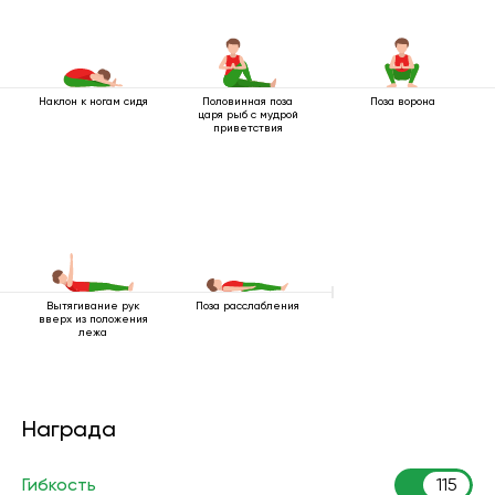
Наклон к ногам сидя
Половинная поза
Поза ворона
царя рыб с мудрой
приветствия
Вытягивание рук
Поза расслабления
вверх из положения
лежа
Награда
Гибкость
115