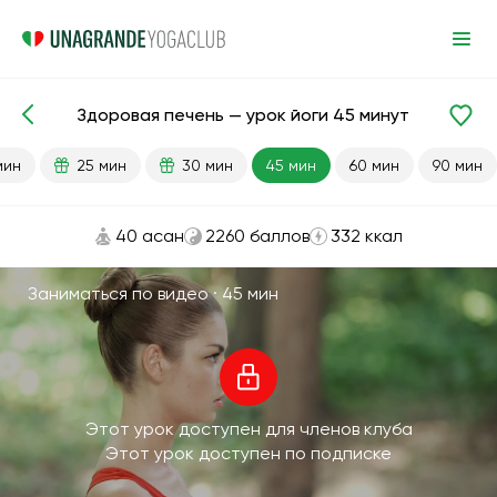
Здоровая печень — урок йоги 45 минут
Готовые уроки
Печень
Пищеварение
мин
25 мин
30 мин
45 мин
60 мин
90 мин
40 асан
2260 баллов
332 ккал
Заниматься по видео ·
45 мин
Этот урок доступен для членов клуба
Этот урок доступен по подписке