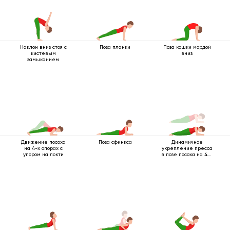
Наклон вниз стоя с
Поза планки
Поза кошки мордой
кистевым
вниз
замыканием
Движение посоха
Поза сфинкса
Динамичное
на 4-х опорах с
укрепление пресса
упором на локти
в позе посоха на 4-х
опорах с упором на
локти