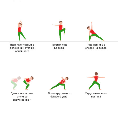
Поза полумесяца в
Простая поза
Поза воина 2 с
положении стоя на
дерева
опорой на бедро
одной ноге
Движение в позе
Поза скрученного
Скрученная поза
стула со
бокового угла
воина 2
скручиванием