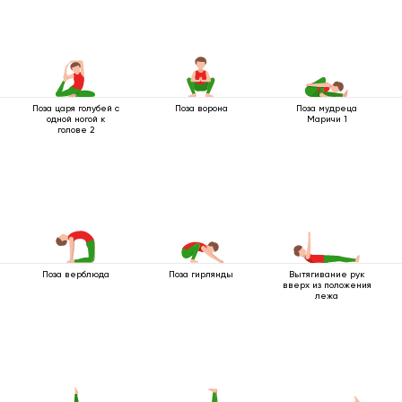
Поза царя голубей с
Поза ворона
Поза мудреца
одной ногой к
Маричи 1
голове 2
Поза верблюда
Поза гирлянды
Вытягивание рук
вверх из положения
лежа