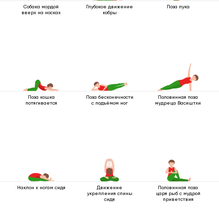
Собака мордой
Глубокое движение
Поза лука
вверх на носках
кобры
Поза кошка
Поза бесконечности
Половинная поза
потягивается
с подъёмом ног
мудреца Васиштхи
Наклон к ногам сидя
Движение
Половинная поза
укрепления спины
царя рыб с мудрой
сидя
приветствия