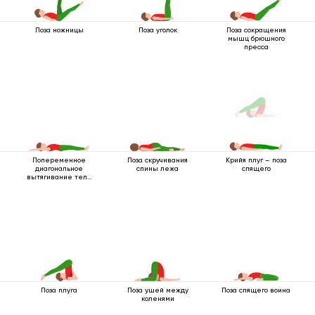
Поза ножницы
Поза уголок
Поза сокращения
мышц брюшного
пресса
Попеременное
Поза скручивания
Крийя плуг – поза
диагональное
спины лежа
спящего
вытягивание тела
лежа
Поза плуга
Поза ушей между
Поза спящего воина
коленями