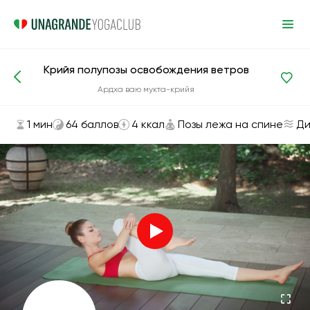
Крийя полупозы освобождения ветров
Асаны и упражнения
Позы лежа на спине
Ардха ваю мукта-крийя
1 мин
64 баллов
4 ккал
Позы лежа на спине
Ди