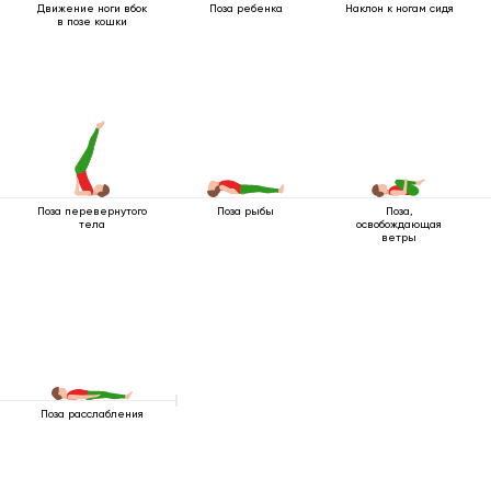
Движение ноги вбок
Поза ребенка
Наклон к ногам сидя
в позе кошки
Поза перевернутого
Поза рыбы
Поза,
тела
освобождающая
ветры
Поза расслабления