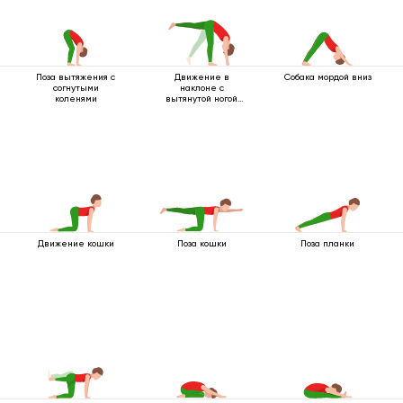
Поза вытяжения с
Движение в
Собака мордой вниз
согнутыми
наклоне с
коленями
вытянутой ногой
вверх
Движение кошки
Поза кошки
Поза планки