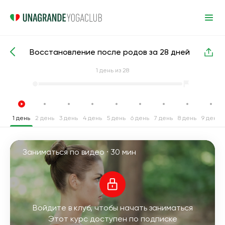
Восстановление после родов за 28 дней
Интенсивные курсы йоги
После родов
1
день из 28
1 день
2 день
3 день
4 день
5 день
6 день
7 день
8 день
9 день
Заниматься по видео ·
30 мин
Войдите в клуб, чтобы начать заниматься
Этот курс доступен по подписке