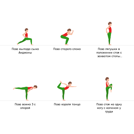
Поза выпада сына
Поза старого слона
Поза лягушки в
Анджаны
положении стоя с
захватом стопы
одной рукой
Поза воина 3 с
Поза короля танца
Поза стоя на одну
опорой
ногу с коленом у
груди