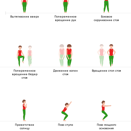
Вытягивание вверх
Попеременное
Боковое
вращение рук
скручивание стоя
Попеременное
Движение колен
Вращение стоп стоя
вращение бёдер
стоя
стоя
Приветствие
Поза стула
Поза мощного
солнцу
основания