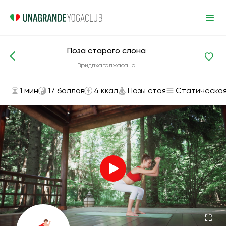
Поза старого слона
Асаны и упражнения
Позы стоя
Вриддхагаджасана
1 мин
17 баллов
4 ккал
Позы стоя
Статическа