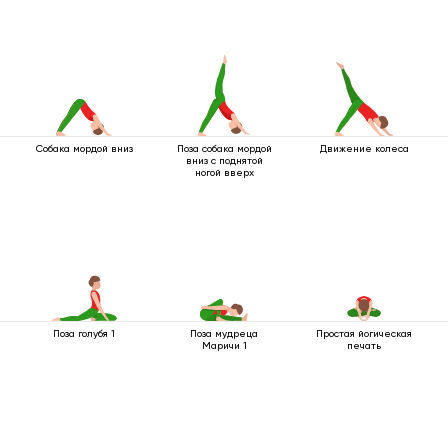
Собака мордой вниз
Поза собака мордой
Движение колеса
вниз с поднятой
ногой вверх
Поза голубя 1
Поза мудреца
Простая йогическая
Маричи 1
печать