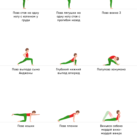
Поза стоя на одну
Поза лягушки на
Поза воина 3
ногу с коленом у
одну ногу стоя с
груди
прогибом назад
Поза выпада сына
Глубокий нижний
Полупоза ханумана
Анджаны
выпад вперед
Поза кошки
Поза планки
Виньяса собака
мордой вниз–
мордой вверх