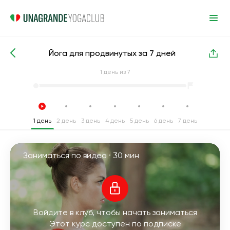
Йога для продвинутых за 7 дней
Интенсивные курсы йоги
Продвинутый
1
день из 7
1 день
2 день
3 день
4 день
5 день
6 день
7 день
Заниматься по видео ·
30 мин
Войдите в клуб, чтобы начать заниматься
Этот курс доступен по подписке