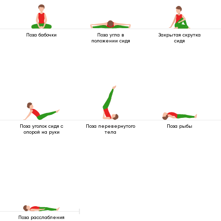
Поза бабочки
Поза угла в
Закрытая скрутка
положении сидя
сидя
Поза уголок сидя с
Поза перевернутого
Поза рыбы
опорой на руки
тела
Поза расслабления