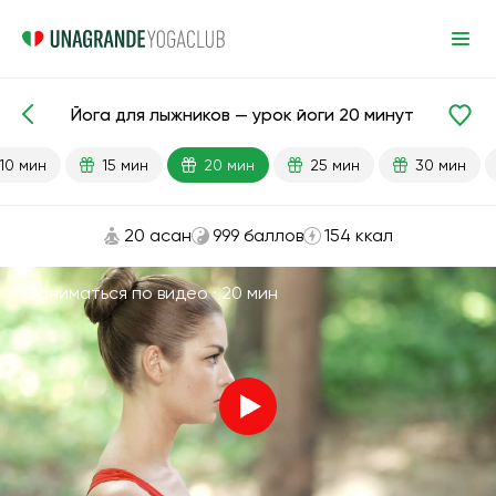
Йога для лыжников — урок йоги 20 минут
Готовые уроки
Спорт
10 мин
15 мин
20 мин
25 мин
30 мин
20 асан
999 баллов
154 ккал
Заниматься по видео ·
20 мин