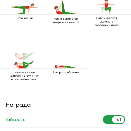
Поза кошки
Динамическая
Крийя вытянутой
скрутка в
вверх ноги лежа 2
положении лежа
Попеременное
Поза расслабления
движение рук и ног
в положении лежа
на спине
Награда
Гибкость
141