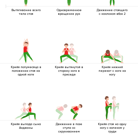
Вытягивание всего
Одновременное
Движение стоящего
тела стоя
вращение рук
с наклоном вбок 2
Крийя полумесяца в
Крийя вытянутой в
Крийя нижний
положении стоя на
сторону ноги в
перекат с ноги на
одной ноге
приседе
ногу
Крийя выпада сына
Движение в позе
Крийя стоя на одну
Анджаны
стула со
ногу с коленом у
скручиванием
груди